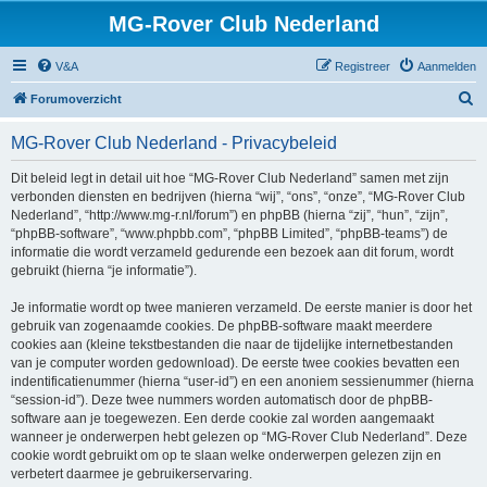
MG-Rover Club Nederland
V&A
Registreer
Aanmelden
Z
Forumoverzicht
o
MG-Rover Club Nederland - Privacybeleid
e
k
Dit beleid legt in detail uit hoe “MG-Rover Club Nederland” samen met zijn
verbonden diensten en bedrijven (hierna “wij”, “ons”, “onze”, “MG-Rover Club
Nederland”, “http://www.mg-r.nl/forum”) en phpBB (hierna “zij”, “hun”, “zijn”,
“phpBB-software”, “www.phpbb.com”, “phpBB Limited”, “phpBB-teams”) de
informatie die wordt verzameld gedurende een bezoek aan dit forum, wordt
gebruikt (hierna “je informatie”).
Je informatie wordt op twee manieren verzameld. De eerste manier is door het
gebruik van zogenaamde cookies. De phpBB-software maakt meerdere
cookies aan (kleine tekstbestanden die naar de tijdelijke internetbestanden
van je computer worden gedownload). De eerste twee cookies bevatten een
indentificatienummer (hierna “user-id”) en een anoniem sessienummer (hierna
“session-id”). Deze twee nummers worden automatisch door de phpBB-
software aan je toegewezen. Een derde cookie zal worden aangemaakt
wanneer je onderwerpen hebt gelezen op “MG-Rover Club Nederland”. Deze
cookie wordt gebruikt om op te slaan welke onderwerpen gelezen zijn en
verbetert daarmee je gebruikerservaring.