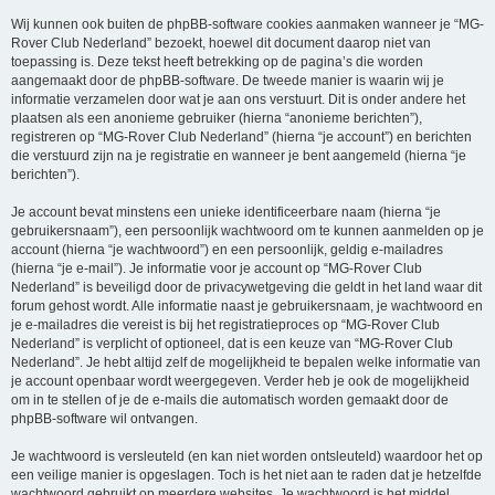
Wij kunnen ook buiten de phpBB-software cookies aanmaken wanneer je “MG-
Rover Club Nederland” bezoekt, hoewel dit document daarop niet van
toepassing is. Deze tekst heeft betrekking op de pagina’s die worden
aangemaakt door de phpBB-software. De tweede manier is waarin wij je
informatie verzamelen door wat je aan ons verstuurt. Dit is onder andere het
plaatsen als een anonieme gebruiker (hierna “anonieme berichten”),
registreren op “MG-Rover Club Nederland” (hierna “je account”) en berichten
die verstuurd zijn na je registratie en wanneer je bent aangemeld (hierna “je
berichten”).
Je account bevat minstens een unieke identificeerbare naam (hierna “je
gebruikersnaam”), een persoonlijk wachtwoord om te kunnen aanmelden op je
account (hierna “je wachtwoord”) en een persoonlijk, geldig e-mailadres
(hierna “je e-mail”). Je informatie voor je account op “MG-Rover Club
Nederland” is beveiligd door de privacywetgeving die geldt in het land waar dit
forum gehost wordt. Alle informatie naast je gebruikersnaam, je wachtwoord en
je e-mailadres die vereist is bij het registratieproces op “MG-Rover Club
Nederland” is verplicht of optioneel, dat is een keuze van “MG-Rover Club
Nederland”. Je hebt altijd zelf de mogelijkheid te bepalen welke informatie van
je account openbaar wordt weergegeven. Verder heb je ook de mogelijkheid
om in te stellen of je de e-mails die automatisch worden gemaakt door de
phpBB-software wil ontvangen.
Je wachtwoord is versleuteld (en kan niet worden ontsleuteld) waardoor het op
een veilige manier is opgeslagen. Toch is het niet aan te raden dat je hetzelfde
wachtwoord gebruikt op meerdere websites. Je wachtwoord is het middel