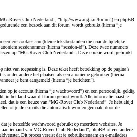
e”, “MG-Rover Club Nederland”, “http://www.mg-r.nl/forum”) en phpBB
durende een bezoek aan dit forum, wordt gebruikt (hierna “je
rdere cookies aan (kleine tekstbestanden die naar de tijdelijke
en anoniem sessienummer (hierna “session-id”). Deze twee nummers
elezen op “MG-Rover Club Nederland”. Deze cookie wordt gebruikt
et van toepassing is. Deze tekst heeft betrekking op de pagina’s
is onder andere het plaatsen als een anonieme gebruiker (hierna
wanneer je bent aangemeld (hierna “je berichten”).
en op je account (hierna “je wachtwoord”) en een persoonlijk, geldig
t in het land waar dit forum gehost wordt. Alle informatie naast je
oneel, dat is een keuze van “MG-Rover Club Nederland”. Je hebt altijd
ellen of je de e-mails die automatisch worden gemaakt door de
n dat je hetzelfde wachtwoord gebruikt op meerdere websites. Je
oit aan iemand van MG-Rover Club Nederland”, phpBB of een andere
ldvenster. Dit proces vereist dat je gebruikersnaam en e-mailadres