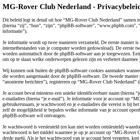
MG-Rover Club Nederland - Privacybelei
Dit beleid legt in detail uit hoe “MG-Rover Club Nederland” samen 
(hierna “zij”, “hun”, “zijn”, “phpBB-software”, “www.phpbb.com”, “
informatie”).
Je informatie wordt op twee manieren verzameld. De eerste manier is
internetbestanden van je computer worden gedownload). De eerste tw
worden automatisch door de phpBB-software aan je toegewezen. Een
om op te slaan welke onderwerpen gelezen zijn en verbetert daarmee j
Wij kunnen ook buiten de phpBB-software cookies aanmaken wanneer 
die worden aangemaakt door de phpBB-software. De tweede manier is wa
“anonieme berichten”), registreren op “MG-Rover Club Nederland” (hier
Je account bevat minstens een unieke identificeerbare naam (hierna 
e-mailadres (hierna “je e-mail”). Je informatie voor je account op “M
gebruikersnaam, je wachtwoord en je e-mailadres die vereist is bij h
zelf de mogelijkheid te bepalen welke informatie van je account open
phpBB-software wil ontvangen.
Je wachtwoord is versleuteld (en kan niet worden ontsleuteld) waardoo
wachtwoord is het middel waarmee je op je account op “MG-Rover C
derde partij. Als je het wachtwoord van je account bent vergeten, kun