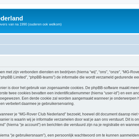
derland
vers van na 1990 (ouderen ook welkom)
men met zijn verbonden diensten en bedrijven (hierna “wij”, “ons”, “onze”, “MG-Rov
, “phpBB Limited”, “phpBB-teams”) de informatie die wordt verzameld gedurende een 
nier is door het gebruik van zogenaamde cookies. De phpBB-software maakt meerde
ste twee cookies bevatten een indentificatienummer (hierna “user-id”) en een an
toegewezen. Een derde cookie zal worden aangemaakt wanneer je onderwerpen h
en verbetert daarmee je gebruikerservaring.
nneer je “MG-Rover Club Nederland” bezoekt, hoewel dit document daarop niet van
r is waarin wij je informatie verzamelen door wat je aan ons verstuurt. Dit is o
 (hierna “je account”) en berichten die verstuurd zijn na je registratie en wannee
hierna “je gebruikersnaam”), een persoonlijk wachtwoord om te kunnen aanmelden o