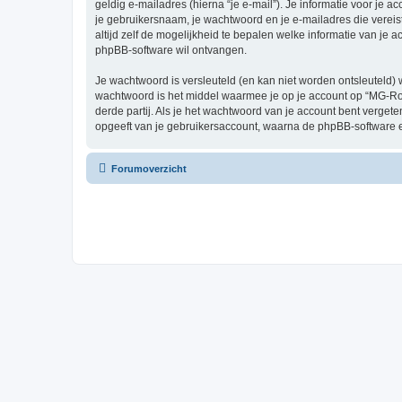
geldig e-mailadres (hierna “je e-mail”). Je informatie voor je 
je gebruikersnaam, je wachtwoord en je e-mailadres die vereist
altijd zelf de mogelijkheid te bepalen welke informatie van j
phpBB-software wil ontvangen.
Je wachtwoord is versleuteld (en kan niet worden ontsleuteld) 
wachtwoord is het middel waarmee je op je account op “MG-R
derde partij. Als je het wachtwoord van je account bent verget
opgeeft van je gebruikersaccount, waarna de phpBB-software 
Forumoverzicht