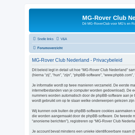
MG-Rover Club Ne
Dé MG-RoverClub voor MG's en Ro
Snelle links
V&A
Forumoverzicht
MG-Rover Club Nederland - Privacybeleid
Dit beleid legt in detail uit hoe “MG-Rover Club Nederland” sa
(hierna “zij”, “hun”, “zijn”, “phpBB-software”, “www.phpbb.com”
Je informatie wordt op twee manieren verzameld. De eerste ma
internetbestanden van je computer worden gedownload). De eer
nummers worden automatisch door de phpBB-software aan je 
wordt gebruikt om op te slaan welke onderwerpen gelezen zijn 
Wij kunnen ook buiten de phpBB-software cookies aanmaken wa
die worden aangemaakt door de phpBB-software. De tweede manie
“anonieme berichten”), registreren op “MG-Rover Club Nederland”
Je account bevat minstens een unieke identificeerbare naam (