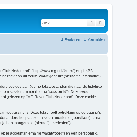
Zoek
Uitgebreid zoeken
Registreer
Aanmelden
er Club Nederland”, “http://www.mg-r.nl/forum”) en phpBB
bezoek aan dit forum, wordt gebruikt (hierna “je informatie”).
re cookies aan (kleine tekstbestanden die naar de tijdelijke
oniem sessienummer (hierna “session-id”). Deze twee
ebt gelezen op “MG-Rover Club Nederland”. Deze cookie
 toepassing is. Deze tekst heeft betrekking op de pagina’s
nder andere het plaatsen als een anonieme gebruiker (hierna
r je bent aangemeld (hierna “je berichten”).
p je account (hierna “je wachtwoord”) en een persoonlijk,