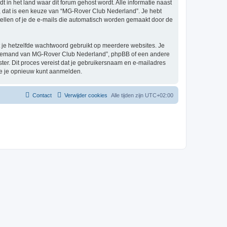
t in het land waar dit forum gehost wordt. Alle informatie naast
el, dat is een keuze van “MG-Rover Club Nederland”. Je hebt
tellen of je de e-mails die automatisch worden gemaakt door de
at je hetzelfde wachtwoord gebruikt op meerdere websites. Je
n iemand van MG-Rover Club Nederland”, phpBB of een andere
ster. Dit proces vereist dat je gebruikersnaam en e-mailadres
je je opnieuw kunt aanmelden.
Contact
Verwijder cookies
Alle tijden zijn
UTC+02:00