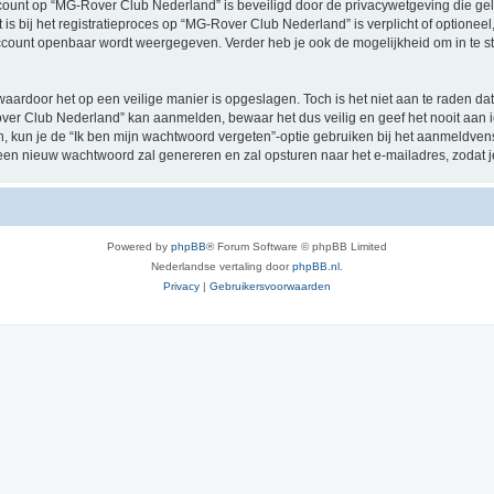
account op “MG-Rover Club Nederland” is beveiligd door de privacywetgeving die geld
 is bij het registratieproces op “MG-Rover Club Nederland” is verplicht of optione
e account openbaar wordt weergegeven. Verder heb je ook de mogelijkheid om in te s
waardoor het op een veilige manier is opgeslagen. Toch is het niet aan te raden d
over Club Nederland” kan aanmelden, bewaar het dus veilig en geef het nooit aa
en, kun je de “Ik ben mijn wachtwoord vergeten”-optie gebruiken bij het aanmeldven
een nieuw wachtwoord zal genereren en zal opsturen naar het e-mailadres, zodat 
Powered by
phpBB
® Forum Software © phpBB Limited
Nederlandse vertaling door
phpBB.nl
.
Privacy
|
Gebruikersvoorwaarden