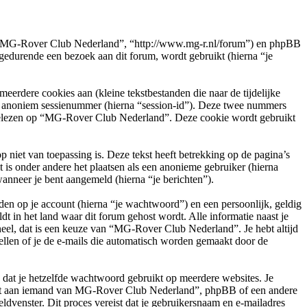
e”, “MG-Rover Club Nederland”, “http://www.mg-r.nl/forum”) en phpBB
durende een bezoek aan dit forum, wordt gebruikt (hierna “je
rdere cookies aan (kleine tekstbestanden die naar de tijdelijke
en anoniem sessienummer (hierna “session-id”). Deze twee nummers
elezen op “MG-Rover Club Nederland”. Deze cookie wordt gebruikt
et van toepassing is. Deze tekst heeft betrekking op de pagina’s
is onder andere het plaatsen als een anonieme gebruiker (hierna
wanneer je bent aangemeld (hierna “je berichten”).
en op je account (hierna “je wachtwoord”) en een persoonlijk, geldig
t in het land waar dit forum gehost wordt. Alle informatie naast je
oneel, dat is een keuze van “MG-Rover Club Nederland”. Je hebt altijd
ellen of je de e-mails die automatisch worden gemaakt door de
n dat je hetzelfde wachtwoord gebruikt op meerdere websites. Je
oit aan iemand van MG-Rover Club Nederland”, phpBB of een andere
ldvenster. Dit proces vereist dat je gebruikersnaam en e-mailadres