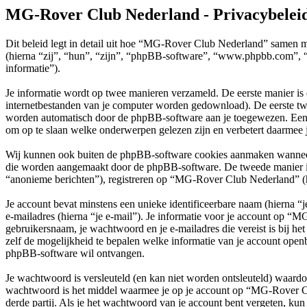
MG-Rover Club Nederland - Privacybelei
Dit beleid legt in detail uit hoe “MG-Rover Club Nederland” samen 
(hierna “zij”, “hun”, “zijn”, “phpBB-software”, “www.phpbb.com”, “
informatie”).
Je informatie wordt op twee manieren verzameld. De eerste manier is
internetbestanden van je computer worden gedownload). De eerste tw
worden automatisch door de phpBB-software aan je toegewezen. Een
om op te slaan welke onderwerpen gelezen zijn en verbetert daarmee j
Wij kunnen ook buiten de phpBB-software cookies aanmaken wanneer 
die worden aangemaakt door de phpBB-software. De tweede manier is wa
“anonieme berichten”), registreren op “MG-Rover Club Nederland” (hier
Je account bevat minstens een unieke identificeerbare naam (hierna 
e-mailadres (hierna “je e-mail”). Je informatie voor je account op “M
gebruikersnaam, je wachtwoord en je e-mailadres die vereist is bij h
zelf de mogelijkheid te bepalen welke informatie van je account open
phpBB-software wil ontvangen.
Je wachtwoord is versleuteld (en kan niet worden ontsleuteld) waardoo
wachtwoord is het middel waarmee je op je account op “MG-Rover C
derde partij. Als je het wachtwoord van je account bent vergeten, kun