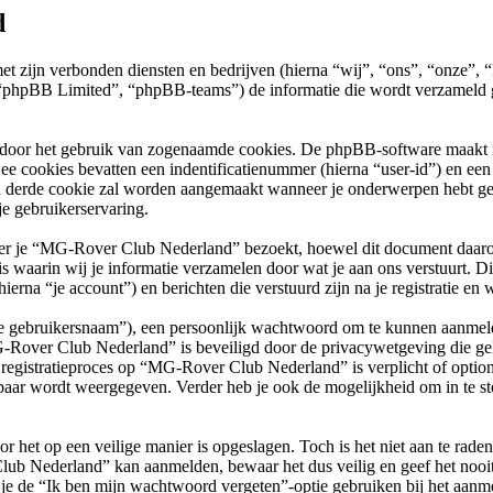
d
met zijn verbonden diensten en bedrijven (hierna “wij”, “ons”, “onz
phpBB Limited”, “phpBB-teams”) de informatie die wordt verzameld ge
 door het gebruik van zogenaamde cookies. De phpBB-software maakt mee
ee cookies bevatten een indentificatienummer (hierna “user-id”) en e
 derde cookie zal worden aangemaakt wanneer je onderwerpen hebt g
e gebruikerservaring.
je “MG-Rover Club Nederland” bezoekt, hoewel dit document daarop ni
arin wij je informatie verzamelen door wat je aan ons verstuurt. Dit 
na “je account”) en berichten die verstuurd zijn na je registratie en 
“je gebruikersnaam”), een persoonlijk wachtwoord om te kunnen aanmeld
G-Rover Club Nederland” is beveiligd door de privacywetgeving die geld
et registratieproces op “MG-Rover Club Nederland” is verplicht of opti
baar wordt weergegeven. Verder heb je ook de mogelijkheid om in te st
r het op een veilige manier is opgeslagen. Toch is het niet aan te rade
lub Nederland” kan aanmelden, bewaar het dus veilig en geef het no
 je de “Ik ben mijn wachtwoord vergeten”-optie gebruiken bij het aanme