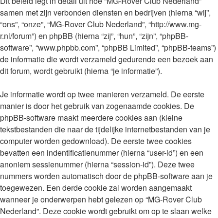
Dit beleid legt in detail uit hoe “MG-Rover Club Nederland”
samen met zijn verbonden diensten en bedrijven (hierna “wij”,
“ons”, “onze”, “MG-Rover Club Nederland”, “http://www.mg-
r.nl/forum”) en phpBB (hierna “zij”, “hun”, “zijn”, “phpBB-
software”, “www.phpbb.com”, “phpBB Limited”, “phpBB-teams”)
de informatie die wordt verzameld gedurende een bezoek aan
dit forum, wordt gebruikt (hierna “je informatie”).
Je informatie wordt op twee manieren verzameld. De eerste
manier is door het gebruik van zogenaamde cookies. De
phpBB-software maakt meerdere cookies aan (kleine
tekstbestanden die naar de tijdelijke internetbestanden van je
computer worden gedownload). De eerste twee cookies
bevatten een indentificatienummer (hierna “user-id”) en een
anoniem sessienummer (hierna “session-id”). Deze twee
nummers worden automatisch door de phpBB-software aan je
toegewezen. Een derde cookie zal worden aangemaakt
wanneer je onderwerpen hebt gelezen op “MG-Rover Club
Nederland”. Deze cookie wordt gebruikt om op te slaan welke