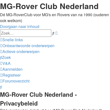
MG-Rover Club Nederland
Dé MG-RoverClub voor MG's en Rovers van na 1990 (ouderen
ook welkom)
Doorgaan naar inhoud
Uitgebreid
Zoek
zoeken
Snelle links
Onbeantwoorde onderwerpen
Actieve onderwerpen
Zoek
V&A
Aanmelden
Registreer
Forumoverzicht
Zoek
MG-Rover Club Nederland -
Privacybeleid