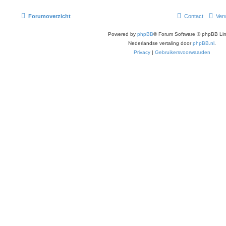
Forumoverzicht
Contact
Verw
Powered by
phpBB
® Forum Software © phpBB Lim
Nederlandse vertaling door
phpBB.nl
.
Privacy
|
Gebruikersvoorwaarden