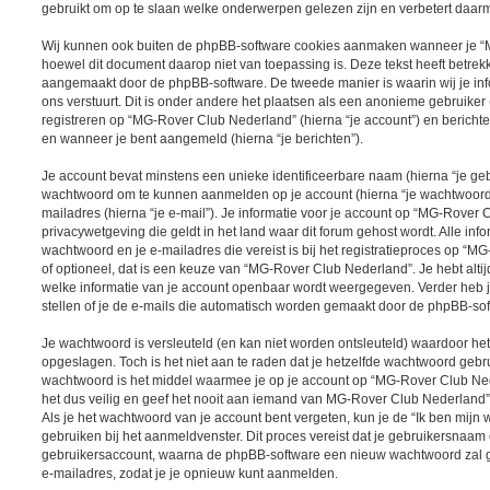
gebruikt om op te slaan welke onderwerpen gelezen zijn en verbetert daarm
Wij kunnen ook buiten de phpBB-software cookies aanmaken wanneer je “
hoewel dit document daarop niet van toepassing is. Deze tekst heeft betre
aangemaakt door de phpBB-software. De tweede manier is waarin wij je inf
ons verstuurt. Dit is onder andere het plaatsen als een anonieme gebruiker
registreren op “MG-Rover Club Nederland” (hierna “je account”) en berichten 
en wanneer je bent aangemeld (hierna “je berichten”).
Je account bevat minstens een unieke identificeerbare naam (hierna “je ge
wachtwoord om te kunnen aanmelden op je account (hierna “je wachtwoord”)
mailadres (hierna “je e-mail”). Je informatie voor je account op “MG-Rover 
privacywetgeving die geldt in het land waar dit forum gehost wordt. Alle inf
wachtwoord en je e-mailadres die vereist is bij het registratieproces op “M
of optioneel, dat is een keuze van “MG-Rover Club Nederland”. Je hebt altij
welke informatie van je account openbaar wordt weergegeven. Verder heb j
stellen of je de e-mails die automatisch worden gemaakt door de phpBB-sof
Je wachtwoord is versleuteld (en kan niet worden ontsleuteld) waardoor het
opgeslagen. Toch is het niet aan te raden dat je hetzelfde wachtwoord gebr
wachtwoord is het middel waarmee je op je account op “MG-Rover Club N
het dus veilig en geef het nooit aan iemand van MG-Rover Club Nederland”,
Als je het wachtwoord van je account bent vergeten, kun je de “Ik ben mijn
gebruiken bij het aanmeldvenster. Dit proces vereist dat je gebruikersnaam
gebruikersaccount, waarna de phpBB-software een nieuw wachtwoord zal g
e-mailadres, zodat je je opnieuw kunt aanmelden.