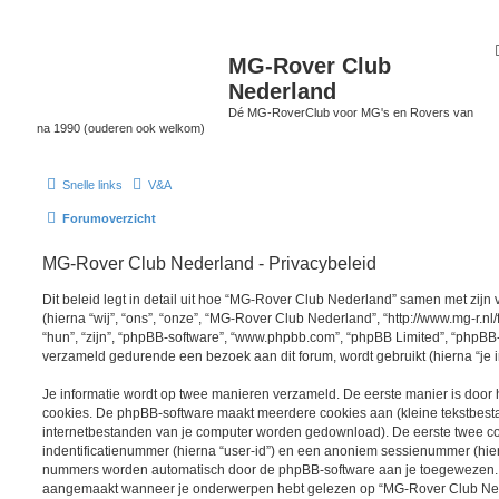
MG-Rover Club
Nederland
Dé MG-RoverClub voor MG's en Rovers van
na 1990 (ouderen ook welkom)
Snelle links
V&A
Forumoverzicht
MG-Rover Club Nederland - Privacybeleid
Dit beleid legt in detail uit hoe “MG-Rover Club Nederland” samen met zijn
(hierna “wij”, “ons”, “onze”, “MG-Rover Club Nederland”, “http://www.mg-r.nl/
“hun”, “zijn”, “phpBB-software”, “www.phpbb.com”, “phpBB Limited”, “phpBB-
verzameld gedurende een bezoek aan dit forum, wordt gebruikt (hierna “je i
Je informatie wordt op twee manieren verzameld. De eerste manier is doo
cookies. De phpBB-software maakt meerdere cookies aan (kleine tekstbestan
internetbestanden van je computer worden gedownload). De eerste twee c
indentificatienummer (hierna “user-id”) en een anoniem sessienummer (hier
nummers worden automatisch door de phpBB-software aan je toegewezen.
aangemaakt wanneer je onderwerpen hebt gelezen op “MG-Rover Club Ned