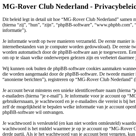
MG-Rover Club Nederland - Privacybelei
Dit beleid legt in detail uit hoe “MG-Rover Club Nederland” samen 
(hierna “zij”, “hun”, “zijn”, “phpBB-software”, “www.phpbb.com”, “
informatie”).
Je informatie wordt op twee manieren verzameld. De eerste manier is
internetbestanden van je computer worden gedownload). De eerste tw
worden automatisch door de phpBB-software aan je toegewezen. Een
om op te slaan welke onderwerpen gelezen zijn en verbetert daarmee j
Wij kunnen ook buiten de phpBB-software cookies aanmaken wanneer 
die worden aangemaakt door de phpBB-software. De tweede manier is wa
“anonieme berichten”), registreren op “MG-Rover Club Nederland” (hier
Je account bevat minstens een unieke identificeerbare naam (hierna 
e-mailadres (hierna “je e-mail”). Je informatie voor je account op “M
gebruikersnaam, je wachtwoord en je e-mailadres die vereist is bij h
zelf de mogelijkheid te bepalen welke informatie van je account open
phpBB-software wil ontvangen.
Je wachtwoord is versleuteld (en kan niet worden ontsleuteld) waardoo
wachtwoord is het middel waarmee je op je account op “MG-Rover C
derde partij. Als je het wachtwoord van je account bent vergeten, kun