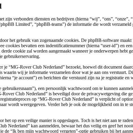
d
met zijn verbonden diensten en bedrijven (hierna “wij”, “ons”, “onz
phpBB Limited”, “phpBB-teams”) de informatie die wordt verzameld ge
 door het gebruik van zogenaamde cookies. De phpBB-software maakt mee
ee cookies bevatten een indentificatienummer (hierna “user-id”) en e
 derde cookie zal worden aangemaakt wanneer je onderwerpen hebt g
e gebruikerservaring.
je “MG-Rover Club Nederland” bezoekt, hoewel dit document daarop ni
arin wij je informatie verzamelen door wat je aan ons verstuurt. Dit 
na “je account”) en berichten die verstuurd zijn na je registratie en 
“je gebruikersnaam”), een persoonlijk wachtwoord om te kunnen aanmeld
G-Rover Club Nederland” is beveiligd door de privacywetgeving die geld
et registratieproces op “MG-Rover Club Nederland” is verplicht of opti
baar wordt weergegeven. Verder heb je ook de mogelijkheid om in te st
r het op een veilige manier is opgeslagen. Toch is het niet aan te rade
lub Nederland” kan aanmelden, bewaar het dus veilig en geef het no
 je de “Ik ben mijn wachtwoord vergeten”-optie gebruiken bij het aanme