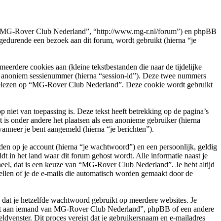
e”, “MG-Rover Club Nederland”, “http://www.mg-r.nl/forum”) en phpBB
durende een bezoek aan dit forum, wordt gebruikt (hierna “je
rdere cookies aan (kleine tekstbestanden die naar de tijdelijke
en anoniem sessienummer (hierna “session-id”). Deze twee nummers
elezen op “MG-Rover Club Nederland”. Deze cookie wordt gebruikt
et van toepassing is. Deze tekst heeft betrekking op de pagina’s
is onder andere het plaatsen als een anonieme gebruiker (hierna
wanneer je bent aangemeld (hierna “je berichten”).
en op je account (hierna “je wachtwoord”) en een persoonlijk, geldig
t in het land waar dit forum gehost wordt. Alle informatie naast je
oneel, dat is een keuze van “MG-Rover Club Nederland”. Je hebt altijd
ellen of je de e-mails die automatisch worden gemaakt door de
n dat je hetzelfde wachtwoord gebruikt op meerdere websites. Je
oit aan iemand van MG-Rover Club Nederland”, phpBB of een andere
ldvenster. Dit proces vereist dat je gebruikersnaam en e-mailadres