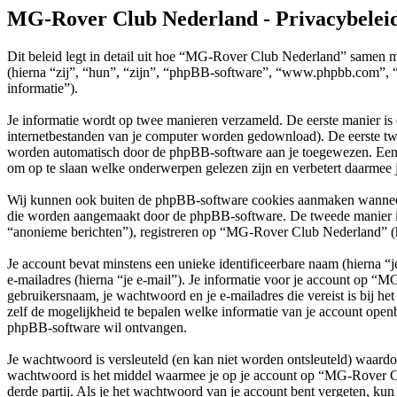
MG-Rover Club Nederland - Privacybelei
Dit beleid legt in detail uit hoe “MG-Rover Club Nederland” samen 
(hierna “zij”, “hun”, “zijn”, “phpBB-software”, “www.phpbb.com”, “
informatie”).
Je informatie wordt op twee manieren verzameld. De eerste manier is
internetbestanden van je computer worden gedownload). De eerste tw
worden automatisch door de phpBB-software aan je toegewezen. Een
om op te slaan welke onderwerpen gelezen zijn en verbetert daarmee j
Wij kunnen ook buiten de phpBB-software cookies aanmaken wanneer 
die worden aangemaakt door de phpBB-software. De tweede manier is wa
“anonieme berichten”), registreren op “MG-Rover Club Nederland” (hier
Je account bevat minstens een unieke identificeerbare naam (hierna 
e-mailadres (hierna “je e-mail”). Je informatie voor je account op “M
gebruikersnaam, je wachtwoord en je e-mailadres die vereist is bij h
zelf de mogelijkheid te bepalen welke informatie van je account open
phpBB-software wil ontvangen.
Je wachtwoord is versleuteld (en kan niet worden ontsleuteld) waardoo
wachtwoord is het middel waarmee je op je account op “MG-Rover C
derde partij. Als je het wachtwoord van je account bent vergeten, kun