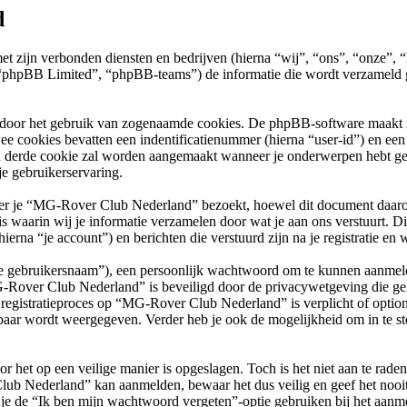
d
met zijn verbonden diensten en bedrijven (hierna “wij”, “ons”, “onz
phpBB Limited”, “phpBB-teams”) de informatie die wordt verzameld ge
 door het gebruik van zogenaamde cookies. De phpBB-software maakt mee
ee cookies bevatten een indentificatienummer (hierna “user-id”) en e
 derde cookie zal worden aangemaakt wanneer je onderwerpen hebt g
e gebruikerservaring.
je “MG-Rover Club Nederland” bezoekt, hoewel dit document daarop ni
arin wij je informatie verzamelen door wat je aan ons verstuurt. Dit 
na “je account”) en berichten die verstuurd zijn na je registratie en 
“je gebruikersnaam”), een persoonlijk wachtwoord om te kunnen aanmeld
G-Rover Club Nederland” is beveiligd door de privacywetgeving die geld
et registratieproces op “MG-Rover Club Nederland” is verplicht of opti
baar wordt weergegeven. Verder heb je ook de mogelijkheid om in te st
r het op een veilige manier is opgeslagen. Toch is het niet aan te rade
lub Nederland” kan aanmelden, bewaar het dus veilig en geef het no
 je de “Ik ben mijn wachtwoord vergeten”-optie gebruiken bij het aanme