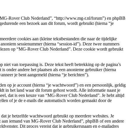
e”, “MG-Rover Club Nederland”, “http://www.mg-r.nl/forum”) en phpBB
durende een bezoek aan dit forum, wordt gebruikt (hierna “je
rdere cookies aan (kleine tekstbestanden die naar de tijdelijke
en anoniem sessienummer (hierna “session-id”). Deze twee nummers
elezen op “MG-Rover Club Nederland”. Deze cookie wordt gebruikt
et van toepassing is. Deze tekst heeft betrekking op de pagina’s
is onder andere het plaatsen als een anonieme gebruiker (hierna
wanneer je bent aangemeld (hierna “je berichten”).
en op je account (hierna “je wachtwoord”) en een persoonlijk, geldig
t in het land waar dit forum gehost wordt. Alle informatie naast je
oneel, dat is een keuze van “MG-Rover Club Nederland”. Je hebt altijd
ellen of je de e-mails die automatisch worden gemaakt door de
n dat je hetzelfde wachtwoord gebruikt op meerdere websites. Je
oit aan iemand van MG-Rover Club Nederland”, phpBB of een andere
ldvenster. Dit proces vereist dat je gebruikersnaam en e-mailadres