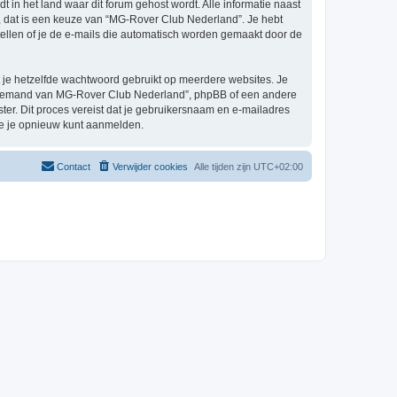
t in het land waar dit forum gehost wordt. Alle informatie naast
el, dat is een keuze van “MG-Rover Club Nederland”. Je hebt
tellen of je de e-mails die automatisch worden gemaakt door de
at je hetzelfde wachtwoord gebruikt op meerdere websites. Je
n iemand van MG-Rover Club Nederland”, phpBB of een andere
ster. Dit proces vereist dat je gebruikersnaam en e-mailadres
je je opnieuw kunt aanmelden.
Contact
Verwijder cookies
Alle tijden zijn
UTC+02:00