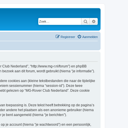
Zoek
Uitgebreid zoeken
Registreer
Aanmelden
er Club Nederland”, “http://www.mg-r.nl/forum”) en phpBB
bezoek aan dit forum, wordt gebruikt (hierna “je informatie”).
re cookies aan (kleine tekstbestanden die naar de tijdelijke
oniem sessienummer (hierna “session-id”). Deze twee
ebt gelezen op “MG-Rover Club Nederland”. Deze cookie
 toepassing is. Deze tekst heeft betrekking op de pagina’s
nder andere het plaatsen als een anonieme gebruiker (hierna
r je bent aangemeld (hierna “je berichten”).
p je account (hierna “je wachtwoord”) en een persoonlijk,