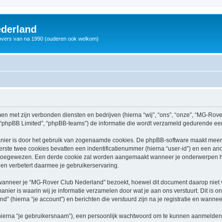
derland
vers van na 1990 (ouderen ook welkom)
men met zijn verbonden diensten en bedrijven (hierna “wij”, “ons”, “onze”, “MG-Rov
, “phpBB Limited”, “phpBB-teams”) de informatie die wordt verzameld gedurende een 
nier is door het gebruik van zogenaamde cookies. De phpBB-software maakt meerde
ste twee cookies bevatten een indentificatienummer (hierna “user-id”) en een an
toegewezen. Een derde cookie zal worden aangemaakt wanneer je onderwerpen h
en verbetert daarmee je gebruikerservaring.
nneer je “MG-Rover Club Nederland” bezoekt, hoewel dit document daarop niet van
r is waarin wij je informatie verzamelen door wat je aan ons verstuurt. Dit is o
 (hierna “je account”) en berichten die verstuurd zijn na je registratie en wannee
hierna “je gebruikersnaam”), een persoonlijk wachtwoord om te kunnen aanmelden o