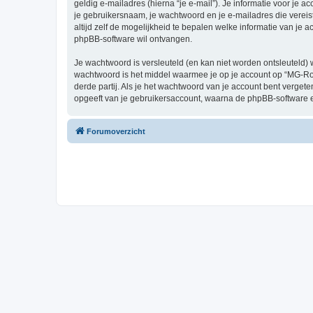
geldig e-mailadres (hierna “je e-mail”). Je informatie voor je 
je gebruikersnaam, je wachtwoord en je e-mailadres die vereist
altijd zelf de mogelijkheid te bepalen welke informatie van j
phpBB-software wil ontvangen.
Je wachtwoord is versleuteld (en kan niet worden ontsleuteld) 
wachtwoord is het middel waarmee je op je account op “MG-R
derde partij. Als je het wachtwoord van je account bent verget
opgeeft van je gebruikersaccount, waarna de phpBB-software 
Forumoverzicht