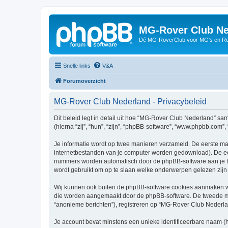
MG-Rover Club Ne
Dé MG-RoverClub voor MG's en Ro
Snelle links
V&A
Forumoverzicht
MG-Rover Club Nederland - Privacybeleid
Dit beleid legt in detail uit hoe “MG-Rover Club Nederland” sa
(hierna “zij”, “hun”, “zijn”, “phpBB-software”, “www.phpbb.com”
Je informatie wordt op twee manieren verzameld. De eerste ma
internetbestanden van je computer worden gedownload). De eer
nummers worden automatisch door de phpBB-software aan je 
wordt gebruikt om op te slaan welke onderwerpen gelezen zijn 
Wij kunnen ook buiten de phpBB-software cookies aanmaken wa
die worden aangemaakt door de phpBB-software. De tweede manie
“anonieme berichten”), registreren op “MG-Rover Club Nederland”
Je account bevat minstens een unieke identificeerbare naam (