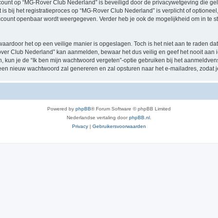
account op “MG-Rover Club Nederland” is beveiligd door de privacywetgeving die geld
 is bij het registratieproces op “MG-Rover Club Nederland” is verplicht of optione
e account openbaar wordt weergegeven. Verder heb je ook de mogelijkheid om in te s
waardoor het op een veilige manier is opgeslagen. Toch is het niet aan te raden d
over Club Nederland” kan aanmelden, bewaar het dus veilig en geef het nooit aa
en, kun je de “Ik ben mijn wachtwoord vergeten”-optie gebruiken bij het aanmeldven
een nieuw wachtwoord zal genereren en zal opsturen naar het e-mailadres, zodat 
Powered by
phpBB
® Forum Software © phpBB Limited
Nederlandse vertaling door
phpBB.nl
.
Privacy
|
Gebruikersvoorwaarden