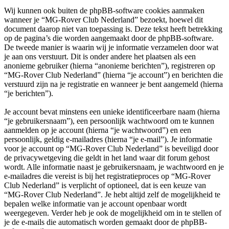
Wij kunnen ook buiten de phpBB-software cookies aanmaken
wanneer je “MG-Rover Club Nederland” bezoekt, hoewel dit
document daarop niet van toepassing is. Deze tekst heeft betrekking
op de pagina’s die worden aangemaakt door de phpBB-software.
De tweede manier is waarin wij je informatie verzamelen door wat
je aan ons verstuurt. Dit is onder andere het plaatsen als een
anonieme gebruiker (hierna “anonieme berichten”), registreren op
“MG-Rover Club Nederland” (hierna “je account”) en berichten die
verstuurd zijn na je registratie en wanneer je bent aangemeld (hierna
“je berichten”).
Je account bevat minstens een unieke identificeerbare naam (hierna
“je gebruikersnaam”), een persoonlijk wachtwoord om te kunnen
aanmelden op je account (hierna “je wachtwoord”) en een
persoonlijk, geldig e-mailadres (hierna “je e-mail”). Je informatie
voor je account op “MG-Rover Club Nederland” is beveiligd door
de privacywetgeving die geldt in het land waar dit forum gehost
wordt. Alle informatie naast je gebruikersnaam, je wachtwoord en je
e-mailadres die vereist is bij het registratieproces op “MG-Rover
Club Nederland” is verplicht of optioneel, dat is een keuze van
“MG-Rover Club Nederland”. Je hebt altijd zelf de mogelijkheid te
bepalen welke informatie van je account openbaar wordt
weergegeven. Verder heb je ook de mogelijkheid om in te stellen of
je de e-mails die automatisch worden gemaakt door de phpBB-