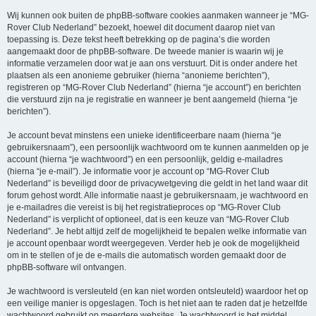
Wij kunnen ook buiten de phpBB-software cookies aanmaken wanneer je “MG-
Rover Club Nederland” bezoekt, hoewel dit document daarop niet van
toepassing is. Deze tekst heeft betrekking op de pagina’s die worden
aangemaakt door de phpBB-software. De tweede manier is waarin wij je
informatie verzamelen door wat je aan ons verstuurt. Dit is onder andere het
plaatsen als een anonieme gebruiker (hierna “anonieme berichten”),
registreren op “MG-Rover Club Nederland” (hierna “je account”) en berichten
die verstuurd zijn na je registratie en wanneer je bent aangemeld (hierna “je
berichten”).
Je account bevat minstens een unieke identificeerbare naam (hierna “je
gebruikersnaam”), een persoonlijk wachtwoord om te kunnen aanmelden op je
account (hierna “je wachtwoord”) en een persoonlijk, geldig e-mailadres
(hierna “je e-mail”). Je informatie voor je account op “MG-Rover Club
Nederland” is beveiligd door de privacywetgeving die geldt in het land waar dit
forum gehost wordt. Alle informatie naast je gebruikersnaam, je wachtwoord en
je e-mailadres die vereist is bij het registratieproces op “MG-Rover Club
Nederland” is verplicht of optioneel, dat is een keuze van “MG-Rover Club
Nederland”. Je hebt altijd zelf de mogelijkheid te bepalen welke informatie van
je account openbaar wordt weergegeven. Verder heb je ook de mogelijkheid
om in te stellen of je de e-mails die automatisch worden gemaakt door de
phpBB-software wil ontvangen.
Je wachtwoord is versleuteld (en kan niet worden ontsleuteld) waardoor het op
een veilige manier is opgeslagen. Toch is het niet aan te raden dat je hetzelfde
wachtwoord gebruikt op meerdere websites. Je wachtwoord is het middel