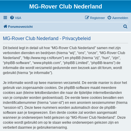
MG-Rover Club Nederland
V&A
Registreer
Aanmelden
Z
Forumoverzicht
o
MG-Rover Club Nederland - Privacybeleid
e
k
Dit beleid legt in detail uit hoe “MG-Rover Club Nederland” samen met zijn
verbonden diensten en bedrijven (hierna “wij”, “ons”, “onze”, “MG-Rover Club
Nederland”, “http://www.mg-r.nl/forum”) en phpBB (hierna “zij”, “hun”, “zijn”,
“phpBB-software”, “www.phpbb.com”, “phpBB Limited”, “phpBB-teams”) de
informatie die wordt verzameld gedurende een bezoek aan dit forum, wordt
gebruikt (hierna “je informatie”).
Je informatie wordt op twee manieren verzameld. De eerste manier is door het
gebruik van zogenaamde cookies. De phpBB-software maakt meerdere
cookies aan (kleine tekstbestanden die naar de tijdelijke internetbestanden
van je computer worden gedownload). De eerste twee cookies bevatten een
indentificatienummer (hierna “user-id”) en een anoniem sessienummer (hierna
“session-id”). Deze twee nummers worden automatisch door de phpBB-
software aan je toegewezen. Een derde cookie zal worden aangemaakt
wanneer je onderwerpen hebt gelezen op “MG-Rover Club Nederland”. Deze
cookie wordt gebruikt om op te slaan welke onderwerpen gelezen zijn en
verbetert daarmee je gebruikerservaring.