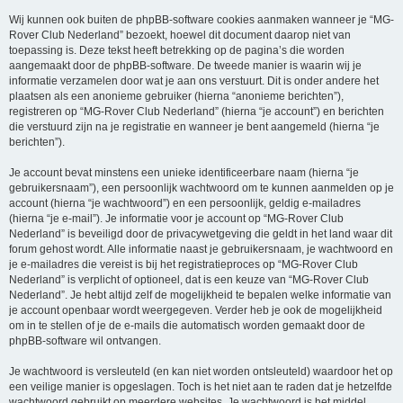
Wij kunnen ook buiten de phpBB-software cookies aanmaken wanneer je “MG-
Rover Club Nederland” bezoekt, hoewel dit document daarop niet van
toepassing is. Deze tekst heeft betrekking op de pagina’s die worden
aangemaakt door de phpBB-software. De tweede manier is waarin wij je
informatie verzamelen door wat je aan ons verstuurt. Dit is onder andere het
plaatsen als een anonieme gebruiker (hierna “anonieme berichten”),
registreren op “MG-Rover Club Nederland” (hierna “je account”) en berichten
die verstuurd zijn na je registratie en wanneer je bent aangemeld (hierna “je
berichten”).
Je account bevat minstens een unieke identificeerbare naam (hierna “je
gebruikersnaam”), een persoonlijk wachtwoord om te kunnen aanmelden op je
account (hierna “je wachtwoord”) en een persoonlijk, geldig e-mailadres
(hierna “je e-mail”). Je informatie voor je account op “MG-Rover Club
Nederland” is beveiligd door de privacywetgeving die geldt in het land waar dit
forum gehost wordt. Alle informatie naast je gebruikersnaam, je wachtwoord en
je e-mailadres die vereist is bij het registratieproces op “MG-Rover Club
Nederland” is verplicht of optioneel, dat is een keuze van “MG-Rover Club
Nederland”. Je hebt altijd zelf de mogelijkheid te bepalen welke informatie van
je account openbaar wordt weergegeven. Verder heb je ook de mogelijkheid
om in te stellen of je de e-mails die automatisch worden gemaakt door de
phpBB-software wil ontvangen.
Je wachtwoord is versleuteld (en kan niet worden ontsleuteld) waardoor het op
een veilige manier is opgeslagen. Toch is het niet aan te raden dat je hetzelfde
wachtwoord gebruikt op meerdere websites. Je wachtwoord is het middel