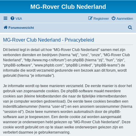
MG-Rover Club Nederland
V&A
Registreer
Aanmelden
Z
Forumoverzicht
o
MG-Rover Club Nederland - Privacybeleid
e
k
Dit beleid legt in detail uit hoe “MG-Rover Club Nederland” samen met zijn
verbonden diensten en bedrijven (hierna “wij”, “ons”, “onze”, “MG-Rover Club
Nederland”, “http://www.mg-r.nl/forum”) en phpBB (hierna “zij”, “hun”, “zijn”,
“phpBB-software”, “www.phpbb.com”, “phpBB Limited”, “phpBB-teams”) de
informatie die wordt verzameld gedurende een bezoek aan dit forum, wordt
gebruikt (hierna “je informatie”).
Je informatie wordt op twee manieren verzameld. De eerste manier is door het
gebruik van zogenaamde cookies. De phpBB-software maakt meerdere
cookies aan (kleine tekstbestanden die naar de tijdelijke internetbestanden
van je computer worden gedownload). De eerste twee cookies bevatten een
indentificatienummer (hierna “user-id”) en een anoniem sessienummer (hierna
“session-id”). Deze twee nummers worden automatisch door de phpBB-
software aan je toegewezen. Een derde cookie zal worden aangemaakt
wanneer je onderwerpen hebt gelezen op “MG-Rover Club Nederland”. Deze
cookie wordt gebruikt om op te slaan welke onderwerpen gelezen zijn en
verbetert daarmee je gebruikerservaring.