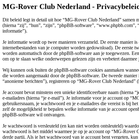
MG-Rover Club Nederland - Privacybelei
Dit beleid legt in detail uit hoe “MG-Rover Club Nederland” samen 
(hierna “zij”, “hun”, “zijn”, “phpBB-software”, “www.phpbb.com”, “
informatie”).
Je informatie wordt op twee manieren verzameld. De eerste manier is
internetbestanden van je computer worden gedownload). De eerste tw
worden automatisch door de phpBB-software aan je toegewezen. Een
om op te slaan welke onderwerpen gelezen zijn en verbetert daarmee j
Wij kunnen ook buiten de phpBB-software cookies aanmaken wanneer 
die worden aangemaakt door de phpBB-software. De tweede manier is wa
“anonieme berichten”), registreren op “MG-Rover Club Nederland” (hier
Je account bevat minstens een unieke identificeerbare naam (hierna 
e-mailadres (hierna “je e-mail”). Je informatie voor je account op “M
gebruikersnaam, je wachtwoord en je e-mailadres die vereist is bij h
zelf de mogelijkheid te bepalen welke informatie van je account open
phpBB-software wil ontvangen.
Je wachtwoord is versleuteld (en kan niet worden ontsleuteld) waardoo
wachtwoord is het middel waarmee je op je account op “MG-Rover C
derde partij. Als je het wachtwoord van je account bent vergeten, kun