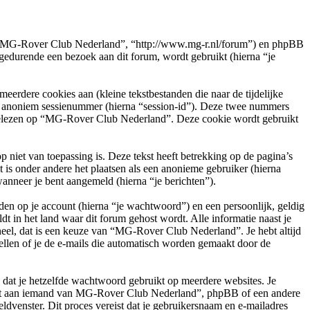
e”, “MG-Rover Club Nederland”, “http://www.mg-r.nl/forum”) en phpBB
durende een bezoek aan dit forum, wordt gebruikt (hierna “je
rdere cookies aan (kleine tekstbestanden die naar de tijdelijke
en anoniem sessienummer (hierna “session-id”). Deze twee nummers
elezen op “MG-Rover Club Nederland”. Deze cookie wordt gebruikt
et van toepassing is. Deze tekst heeft betrekking op de pagina’s
is onder andere het plaatsen als een anonieme gebruiker (hierna
wanneer je bent aangemeld (hierna “je berichten”).
en op je account (hierna “je wachtwoord”) en een persoonlijk, geldig
t in het land waar dit forum gehost wordt. Alle informatie naast je
oneel, dat is een keuze van “MG-Rover Club Nederland”. Je hebt altijd
ellen of je de e-mails die automatisch worden gemaakt door de
n dat je hetzelfde wachtwoord gebruikt op meerdere websites. Je
oit aan iemand van MG-Rover Club Nederland”, phpBB of een andere
ldvenster. Dit proces vereist dat je gebruikersnaam en e-mailadres