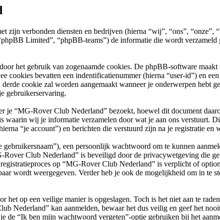
d
met zijn verbonden diensten en bedrijven (hierna “wij”, “ons”, “onz
phpBB Limited”, “phpBB-teams”) de informatie die wordt verzameld ge
 door het gebruik van zogenaamde cookies. De phpBB-software maakt mee
ee cookies bevatten een indentificatienummer (hierna “user-id”) en e
 derde cookie zal worden aangemaakt wanneer je onderwerpen hebt g
e gebruikerservaring.
je “MG-Rover Club Nederland” bezoekt, hoewel dit document daarop ni
arin wij je informatie verzamelen door wat je aan ons verstuurt. Dit 
na “je account”) en berichten die verstuurd zijn na je registratie en 
“je gebruikersnaam”), een persoonlijk wachtwoord om te kunnen aanmeld
G-Rover Club Nederland” is beveiligd door de privacywetgeving die geld
et registratieproces op “MG-Rover Club Nederland” is verplicht of opti
baar wordt weergegeven. Verder heb je ook de mogelijkheid om in te st
r het op een veilige manier is opgeslagen. Toch is het niet aan te rade
lub Nederland” kan aanmelden, bewaar het dus veilig en geef het no
 je de “Ik ben mijn wachtwoord vergeten”-optie gebruiken bij het aanme