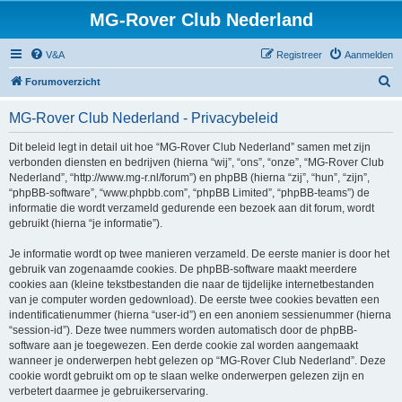
MG-Rover Club Nederland
V&A
Registreer
Aanmelden
Z
Forumoverzicht
o
MG-Rover Club Nederland - Privacybeleid
e
k
Dit beleid legt in detail uit hoe “MG-Rover Club Nederland” samen met zijn
verbonden diensten en bedrijven (hierna “wij”, “ons”, “onze”, “MG-Rover Club
Nederland”, “http://www.mg-r.nl/forum”) en phpBB (hierna “zij”, “hun”, “zijn”,
“phpBB-software”, “www.phpbb.com”, “phpBB Limited”, “phpBB-teams”) de
informatie die wordt verzameld gedurende een bezoek aan dit forum, wordt
gebruikt (hierna “je informatie”).
Je informatie wordt op twee manieren verzameld. De eerste manier is door het
gebruik van zogenaamde cookies. De phpBB-software maakt meerdere
cookies aan (kleine tekstbestanden die naar de tijdelijke internetbestanden
van je computer worden gedownload). De eerste twee cookies bevatten een
indentificatienummer (hierna “user-id”) en een anoniem sessienummer (hierna
“session-id”). Deze twee nummers worden automatisch door de phpBB-
software aan je toegewezen. Een derde cookie zal worden aangemaakt
wanneer je onderwerpen hebt gelezen op “MG-Rover Club Nederland”. Deze
cookie wordt gebruikt om op te slaan welke onderwerpen gelezen zijn en
verbetert daarmee je gebruikerservaring.