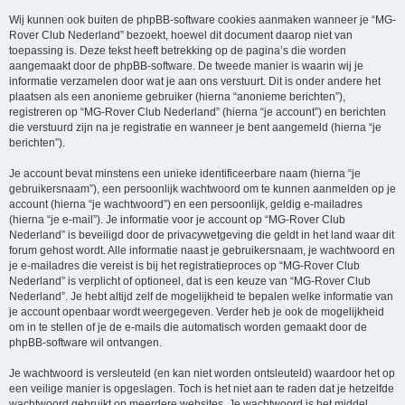
Wij kunnen ook buiten de phpBB-software cookies aanmaken wanneer je “MG-
Rover Club Nederland” bezoekt, hoewel dit document daarop niet van
toepassing is. Deze tekst heeft betrekking op de pagina’s die worden
aangemaakt door de phpBB-software. De tweede manier is waarin wij je
informatie verzamelen door wat je aan ons verstuurt. Dit is onder andere het
plaatsen als een anonieme gebruiker (hierna “anonieme berichten”),
registreren op “MG-Rover Club Nederland” (hierna “je account”) en berichten
die verstuurd zijn na je registratie en wanneer je bent aangemeld (hierna “je
berichten”).
Je account bevat minstens een unieke identificeerbare naam (hierna “je
gebruikersnaam”), een persoonlijk wachtwoord om te kunnen aanmelden op je
account (hierna “je wachtwoord”) en een persoonlijk, geldig e-mailadres
(hierna “je e-mail”). Je informatie voor je account op “MG-Rover Club
Nederland” is beveiligd door de privacywetgeving die geldt in het land waar dit
forum gehost wordt. Alle informatie naast je gebruikersnaam, je wachtwoord en
je e-mailadres die vereist is bij het registratieproces op “MG-Rover Club
Nederland” is verplicht of optioneel, dat is een keuze van “MG-Rover Club
Nederland”. Je hebt altijd zelf de mogelijkheid te bepalen welke informatie van
je account openbaar wordt weergegeven. Verder heb je ook de mogelijkheid
om in te stellen of je de e-mails die automatisch worden gemaakt door de
phpBB-software wil ontvangen.
Je wachtwoord is versleuteld (en kan niet worden ontsleuteld) waardoor het op
een veilige manier is opgeslagen. Toch is het niet aan te raden dat je hetzelfde
wachtwoord gebruikt op meerdere websites. Je wachtwoord is het middel