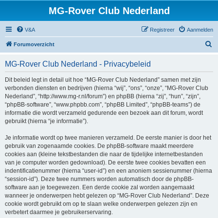
MG-Rover Club Nederland
V&A
Registreer
Aanmelden
Z
Forumoverzicht
o
MG-Rover Club Nederland - Privacybeleid
e
k
Dit beleid legt in detail uit hoe “MG-Rover Club Nederland” samen met zijn
verbonden diensten en bedrijven (hierna “wij”, “ons”, “onze”, “MG-Rover Club
Nederland”, “http://www.mg-r.nl/forum”) en phpBB (hierna “zij”, “hun”, “zijn”,
“phpBB-software”, “www.phpbb.com”, “phpBB Limited”, “phpBB-teams”) de
informatie die wordt verzameld gedurende een bezoek aan dit forum, wordt
gebruikt (hierna “je informatie”).
Je informatie wordt op twee manieren verzameld. De eerste manier is door het
gebruik van zogenaamde cookies. De phpBB-software maakt meerdere
cookies aan (kleine tekstbestanden die naar de tijdelijke internetbestanden
van je computer worden gedownload). De eerste twee cookies bevatten een
indentificatienummer (hierna “user-id”) en een anoniem sessienummer (hierna
“session-id”). Deze twee nummers worden automatisch door de phpBB-
software aan je toegewezen. Een derde cookie zal worden aangemaakt
wanneer je onderwerpen hebt gelezen op “MG-Rover Club Nederland”. Deze
cookie wordt gebruikt om op te slaan welke onderwerpen gelezen zijn en
verbetert daarmee je gebruikerservaring.