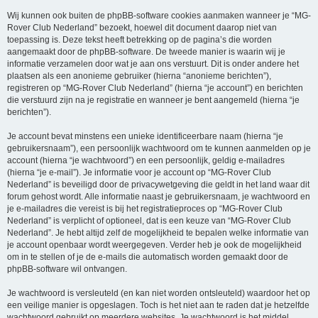
Wij kunnen ook buiten de phpBB-software cookies aanmaken wanneer je “MG-
Rover Club Nederland” bezoekt, hoewel dit document daarop niet van
toepassing is. Deze tekst heeft betrekking op de pagina’s die worden
aangemaakt door de phpBB-software. De tweede manier is waarin wij je
informatie verzamelen door wat je aan ons verstuurt. Dit is onder andere het
plaatsen als een anonieme gebruiker (hierna “anonieme berichten”),
registreren op “MG-Rover Club Nederland” (hierna “je account”) en berichten
die verstuurd zijn na je registratie en wanneer je bent aangemeld (hierna “je
berichten”).
Je account bevat minstens een unieke identificeerbare naam (hierna “je
gebruikersnaam”), een persoonlijk wachtwoord om te kunnen aanmelden op je
account (hierna “je wachtwoord”) en een persoonlijk, geldig e-mailadres
(hierna “je e-mail”). Je informatie voor je account op “MG-Rover Club
Nederland” is beveiligd door de privacywetgeving die geldt in het land waar dit
forum gehost wordt. Alle informatie naast je gebruikersnaam, je wachtwoord en
je e-mailadres die vereist is bij het registratieproces op “MG-Rover Club
Nederland” is verplicht of optioneel, dat is een keuze van “MG-Rover Club
Nederland”. Je hebt altijd zelf de mogelijkheid te bepalen welke informatie van
je account openbaar wordt weergegeven. Verder heb je ook de mogelijkheid
om in te stellen of je de e-mails die automatisch worden gemaakt door de
phpBB-software wil ontvangen.
Je wachtwoord is versleuteld (en kan niet worden ontsleuteld) waardoor het op
een veilige manier is opgeslagen. Toch is het niet aan te raden dat je hetzelfde
wachtwoord gebruikt op meerdere websites. Je wachtwoord is het middel