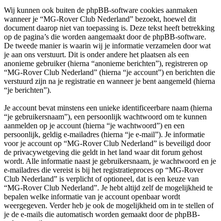
Wij kunnen ook buiten de phpBB-software cookies aanmaken
wanneer je “MG-Rover Club Nederland” bezoekt, hoewel dit
document daarop niet van toepassing is. Deze tekst heeft betrekking
op de pagina’s die worden aangemaakt door de phpBB-software.
De tweede manier is waarin wij je informatie verzamelen door wat
je aan ons verstuurt. Dit is onder andere het plaatsen als een
anonieme gebruiker (hierna “anonieme berichten”), registreren op
“MG-Rover Club Nederland” (hierna “je account”) en berichten die
verstuurd zijn na je registratie en wanneer je bent aangemeld (hierna
“je berichten”).
Je account bevat minstens een unieke identificeerbare naam (hierna
“je gebruikersnaam”), een persoonlijk wachtwoord om te kunnen
aanmelden op je account (hierna “je wachtwoord”) en een
persoonlijk, geldig e-mailadres (hierna “je e-mail”). Je informatie
voor je account op “MG-Rover Club Nederland” is beveiligd door
de privacywetgeving die geldt in het land waar dit forum gehost
wordt. Alle informatie naast je gebruikersnaam, je wachtwoord en je
e-mailadres die vereist is bij het registratieproces op “MG-Rover
Club Nederland” is verplicht of optioneel, dat is een keuze van
“MG-Rover Club Nederland”. Je hebt altijd zelf de mogelijkheid te
bepalen welke informatie van je account openbaar wordt
weergegeven. Verder heb je ook de mogelijkheid om in te stellen of
je de e-mails die automatisch worden gemaakt door de phpBB-