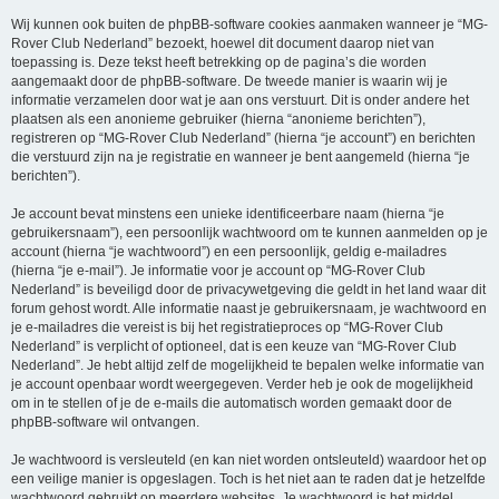
Wij kunnen ook buiten de phpBB-software cookies aanmaken wanneer je “MG-
Rover Club Nederland” bezoekt, hoewel dit document daarop niet van
toepassing is. Deze tekst heeft betrekking op de pagina’s die worden
aangemaakt door de phpBB-software. De tweede manier is waarin wij je
informatie verzamelen door wat je aan ons verstuurt. Dit is onder andere het
plaatsen als een anonieme gebruiker (hierna “anonieme berichten”),
registreren op “MG-Rover Club Nederland” (hierna “je account”) en berichten
die verstuurd zijn na je registratie en wanneer je bent aangemeld (hierna “je
berichten”).
Je account bevat minstens een unieke identificeerbare naam (hierna “je
gebruikersnaam”), een persoonlijk wachtwoord om te kunnen aanmelden op je
account (hierna “je wachtwoord”) en een persoonlijk, geldig e-mailadres
(hierna “je e-mail”). Je informatie voor je account op “MG-Rover Club
Nederland” is beveiligd door de privacywetgeving die geldt in het land waar dit
forum gehost wordt. Alle informatie naast je gebruikersnaam, je wachtwoord en
je e-mailadres die vereist is bij het registratieproces op “MG-Rover Club
Nederland” is verplicht of optioneel, dat is een keuze van “MG-Rover Club
Nederland”. Je hebt altijd zelf de mogelijkheid te bepalen welke informatie van
je account openbaar wordt weergegeven. Verder heb je ook de mogelijkheid
om in te stellen of je de e-mails die automatisch worden gemaakt door de
phpBB-software wil ontvangen.
Je wachtwoord is versleuteld (en kan niet worden ontsleuteld) waardoor het op
een veilige manier is opgeslagen. Toch is het niet aan te raden dat je hetzelfde
wachtwoord gebruikt op meerdere websites. Je wachtwoord is het middel