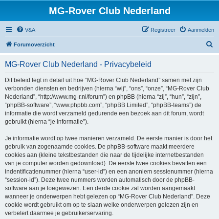
MG-Rover Club Nederland
V&A
Registreer
Aanmelden
Z
Forumoverzicht
o
MG-Rover Club Nederland - Privacybeleid
e
k
Dit beleid legt in detail uit hoe “MG-Rover Club Nederland” samen met zijn
verbonden diensten en bedrijven (hierna “wij”, “ons”, “onze”, “MG-Rover Club
Nederland”, “http://www.mg-r.nl/forum”) en phpBB (hierna “zij”, “hun”, “zijn”,
“phpBB-software”, “www.phpbb.com”, “phpBB Limited”, “phpBB-teams”) de
informatie die wordt verzameld gedurende een bezoek aan dit forum, wordt
gebruikt (hierna “je informatie”).
Je informatie wordt op twee manieren verzameld. De eerste manier is door het
gebruik van zogenaamde cookies. De phpBB-software maakt meerdere
cookies aan (kleine tekstbestanden die naar de tijdelijke internetbestanden
van je computer worden gedownload). De eerste twee cookies bevatten een
indentificatienummer (hierna “user-id”) en een anoniem sessienummer (hierna
“session-id”). Deze twee nummers worden automatisch door de phpBB-
software aan je toegewezen. Een derde cookie zal worden aangemaakt
wanneer je onderwerpen hebt gelezen op “MG-Rover Club Nederland”. Deze
cookie wordt gebruikt om op te slaan welke onderwerpen gelezen zijn en
verbetert daarmee je gebruikerservaring.