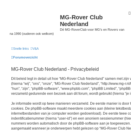
MG-Rover Club
Nederland
Dé MG-RoverClub voor MG's en Rovers van
na 1990 (ouderen ook welkom)
Snelle links
V&A
Forumoverzicht
MG-Rover Club Nederland - Privacybeleid
Dit beleid legt in detail uit hoe “MG-Rover Club Nederland” samen met zijn
(hierna “wij”, “ons”, “onze”, “MG-Rover Club Nederland”, “http://www.mg-r.nl/
“hun”, “zijn”, “phpBB-software”, “www.phpbb.com”, “phpBB Limited”, “phpBB-
verzameld gedurende een bezoek aan dit forum, wordt gebruikt (hierna “je i
Je informatie wordt op twee manieren verzameld. De eerste manier is doo
cookies. De phpBB-software maakt meerdere cookies aan (kleine tekstbestan
internetbestanden van je computer worden gedownload). De eerste twee c
indentificatienummer (hierna “user-id”) en een anoniem sessienummer (hier
nummers worden automatisch door de phpBB-software aan je toegewezen.
aangemaakt wanneer je onderwerpen hebt gelezen op “MG-Rover Club Ned