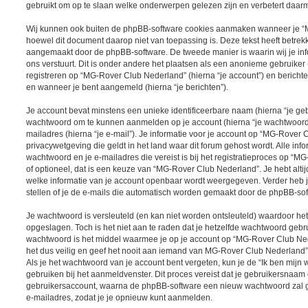
gebruikt om op te slaan welke onderwerpen gelezen zijn en verbetert daarm
Wij kunnen ook buiten de phpBB-software cookies aanmaken wanneer je “
hoewel dit document daarop niet van toepassing is. Deze tekst heeft betre
aangemaakt door de phpBB-software. De tweede manier is waarin wij je inf
ons verstuurt. Dit is onder andere het plaatsen als een anonieme gebruiker
registreren op “MG-Rover Club Nederland” (hierna “je account”) en berichten 
en wanneer je bent aangemeld (hierna “je berichten”).
Je account bevat minstens een unieke identificeerbare naam (hierna “je ge
wachtwoord om te kunnen aanmelden op je account (hierna “je wachtwoord”)
mailadres (hierna “je e-mail”). Je informatie voor je account op “MG-Rover 
privacywetgeving die geldt in het land waar dit forum gehost wordt. Alle inf
wachtwoord en je e-mailadres die vereist is bij het registratieproces op “M
of optioneel, dat is een keuze van “MG-Rover Club Nederland”. Je hebt altij
welke informatie van je account openbaar wordt weergegeven. Verder heb j
stellen of je de e-mails die automatisch worden gemaakt door de phpBB-sof
Je wachtwoord is versleuteld (en kan niet worden ontsleuteld) waardoor het
opgeslagen. Toch is het niet aan te raden dat je hetzelfde wachtwoord gebr
wachtwoord is het middel waarmee je op je account op “MG-Rover Club N
het dus veilig en geef het nooit aan iemand van MG-Rover Club Nederland”,
Als je het wachtwoord van je account bent vergeten, kun je de “Ik ben mijn
gebruiken bij het aanmeldvenster. Dit proces vereist dat je gebruikersnaam
gebruikersaccount, waarna de phpBB-software een nieuw wachtwoord zal g
e-mailadres, zodat je je opnieuw kunt aanmelden.