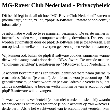
MG-Rover Club Nederland - Privacybelei
Dit beleid legt in detail uit hoe “MG-Rover Club Nederland” samen 
(hierna “zij”, “hun”, “zijn”, “phpBB-software”, “www.phpbb.com”, “
informatie”).
Je informatie wordt op twee manieren verzameld. De eerste manier is
internetbestanden van je computer worden gedownload). De eerste tw
worden automatisch door de phpBB-software aan je toegewezen. Een
om op te slaan welke onderwerpen gelezen zijn en verbetert daarmee j
Wij kunnen ook buiten de phpBB-software cookies aanmaken wanneer 
die worden aangemaakt door de phpBB-software. De tweede manier is wa
“anonieme berichten”), registreren op “MG-Rover Club Nederland” (hier
Je account bevat minstens een unieke identificeerbare naam (hierna 
e-mailadres (hierna “je e-mail”). Je informatie voor je account op “M
gebruikersnaam, je wachtwoord en je e-mailadres die vereist is bij h
zelf de mogelijkheid te bepalen welke informatie van je account open
phpBB-software wil ontvangen.
Je wachtwoord is versleuteld (en kan niet worden ontsleuteld) waardoo
wachtwoord is het middel waarmee je op je account op “MG-Rover C
derde partij. Als je het wachtwoord van je account bent vergeten, kun