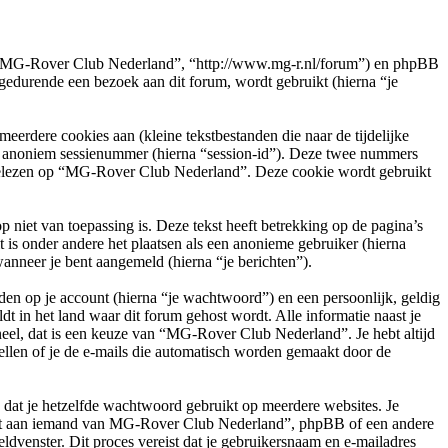
e”, “MG-Rover Club Nederland”, “http://www.mg-r.nl/forum”) en phpBB
durende een bezoek aan dit forum, wordt gebruikt (hierna “je
rdere cookies aan (kleine tekstbestanden die naar de tijdelijke
en anoniem sessienummer (hierna “session-id”). Deze twee nummers
elezen op “MG-Rover Club Nederland”. Deze cookie wordt gebruikt
et van toepassing is. Deze tekst heeft betrekking op de pagina’s
is onder andere het plaatsen als een anonieme gebruiker (hierna
wanneer je bent aangemeld (hierna “je berichten”).
en op je account (hierna “je wachtwoord”) en een persoonlijk, geldig
t in het land waar dit forum gehost wordt. Alle informatie naast je
oneel, dat is een keuze van “MG-Rover Club Nederland”. Je hebt altijd
ellen of je de e-mails die automatisch worden gemaakt door de
n dat je hetzelfde wachtwoord gebruikt op meerdere websites. Je
oit aan iemand van MG-Rover Club Nederland”, phpBB of een andere
ldvenster. Dit proces vereist dat je gebruikersnaam en e-mailadres