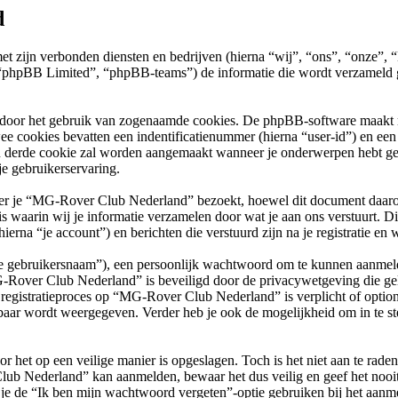
d
met zijn verbonden diensten en bedrijven (hierna “wij”, “ons”, “onz
phpBB Limited”, “phpBB-teams”) de informatie die wordt verzameld ge
 door het gebruik van zogenaamde cookies. De phpBB-software maakt mee
ee cookies bevatten een indentificatienummer (hierna “user-id”) en e
 derde cookie zal worden aangemaakt wanneer je onderwerpen hebt g
e gebruikerservaring.
je “MG-Rover Club Nederland” bezoekt, hoewel dit document daarop ni
arin wij je informatie verzamelen door wat je aan ons verstuurt. Dit 
na “je account”) en berichten die verstuurd zijn na je registratie en 
“je gebruikersnaam”), een persoonlijk wachtwoord om te kunnen aanmeld
G-Rover Club Nederland” is beveiligd door de privacywetgeving die geld
et registratieproces op “MG-Rover Club Nederland” is verplicht of opti
baar wordt weergegeven. Verder heb je ook de mogelijkheid om in te st
r het op een veilige manier is opgeslagen. Toch is het niet aan te rade
lub Nederland” kan aanmelden, bewaar het dus veilig en geef het no
 je de “Ik ben mijn wachtwoord vergeten”-optie gebruiken bij het aanme