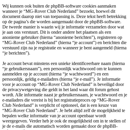
Wij kunnen ook buiten de phpBB-software cookies aanmaken
wanneer je “MG-Rover Club Nederland” bezoekt, hoewel dit
document daarop niet van toepassing is. Deze tekst heeft betrekking
op de pagina’s die worden aangemaakt door de phpBB-software.
De tweede manier is waarin wij je informatie verzamelen door wat
je aan ons verstuurt. Dit is onder andere het plaatsen als een
anonieme gebruiker (hierna “anonieme berichten”), registreren op
“MG-Rover Club Nederland” (hierna “je account”) en berichten die
verstuurd zijn na je registratie en wanneer je bent aangemeld (hierna
“je berichten”).
Je account bevat minstens een unieke identificeerbare naam (hierna
“je gebruikersnaam”), een persoonlijk wachtwoord om te kunnen
aanmelden op je account (hierna “je wachtwoord”) en een
persoonlijk, geldig e-mailadres (hierna “je e-mail”). Je informatie
voor je account op “MG-Rover Club Nederland” is beveiligd door
de privacywetgeving die geldt in het land waar dit forum gehost
wordt. Alle informatie naast je gebruikersnaam, je wachtwoord en je
e-mailadres die vereist is bij het registratieproces op “MG-Rover
Club Nederland” is verplicht of optioneel, dat is een keuze van
“MG-Rover Club Nederland”. Je hebt altijd zelf de mogelijkheid te
bepalen welke informatie van je account openbaar wordt
weergegeven. Verder heb je ook de mogelijkheid om in te stellen of
je de e-mails die automatisch worden gemaakt door de phpBB-