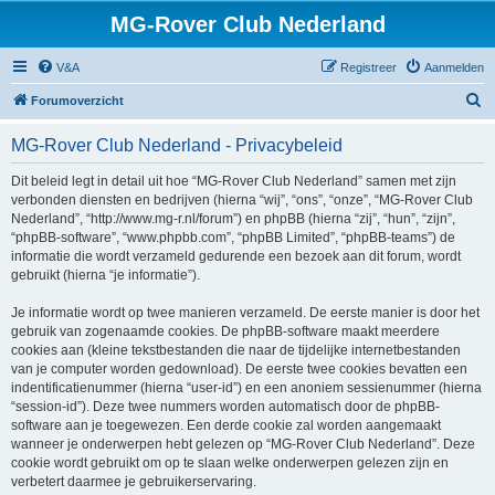
MG-Rover Club Nederland
V&A
Registreer
Aanmelden
Z
Forumoverzicht
o
MG-Rover Club Nederland - Privacybeleid
e
k
Dit beleid legt in detail uit hoe “MG-Rover Club Nederland” samen met zijn
verbonden diensten en bedrijven (hierna “wij”, “ons”, “onze”, “MG-Rover Club
Nederland”, “http://www.mg-r.nl/forum”) en phpBB (hierna “zij”, “hun”, “zijn”,
“phpBB-software”, “www.phpbb.com”, “phpBB Limited”, “phpBB-teams”) de
informatie die wordt verzameld gedurende een bezoek aan dit forum, wordt
gebruikt (hierna “je informatie”).
Je informatie wordt op twee manieren verzameld. De eerste manier is door het
gebruik van zogenaamde cookies. De phpBB-software maakt meerdere
cookies aan (kleine tekstbestanden die naar de tijdelijke internetbestanden
van je computer worden gedownload). De eerste twee cookies bevatten een
indentificatienummer (hierna “user-id”) en een anoniem sessienummer (hierna
“session-id”). Deze twee nummers worden automatisch door de phpBB-
software aan je toegewezen. Een derde cookie zal worden aangemaakt
wanneer je onderwerpen hebt gelezen op “MG-Rover Club Nederland”. Deze
cookie wordt gebruikt om op te slaan welke onderwerpen gelezen zijn en
verbetert daarmee je gebruikerservaring.