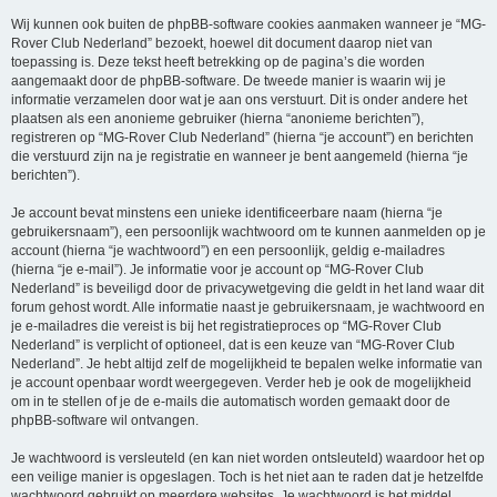
Wij kunnen ook buiten de phpBB-software cookies aanmaken wanneer je “MG-
Rover Club Nederland” bezoekt, hoewel dit document daarop niet van
toepassing is. Deze tekst heeft betrekking op de pagina’s die worden
aangemaakt door de phpBB-software. De tweede manier is waarin wij je
informatie verzamelen door wat je aan ons verstuurt. Dit is onder andere het
plaatsen als een anonieme gebruiker (hierna “anonieme berichten”),
registreren op “MG-Rover Club Nederland” (hierna “je account”) en berichten
die verstuurd zijn na je registratie en wanneer je bent aangemeld (hierna “je
berichten”).
Je account bevat minstens een unieke identificeerbare naam (hierna “je
gebruikersnaam”), een persoonlijk wachtwoord om te kunnen aanmelden op je
account (hierna “je wachtwoord”) en een persoonlijk, geldig e-mailadres
(hierna “je e-mail”). Je informatie voor je account op “MG-Rover Club
Nederland” is beveiligd door de privacywetgeving die geldt in het land waar dit
forum gehost wordt. Alle informatie naast je gebruikersnaam, je wachtwoord en
je e-mailadres die vereist is bij het registratieproces op “MG-Rover Club
Nederland” is verplicht of optioneel, dat is een keuze van “MG-Rover Club
Nederland”. Je hebt altijd zelf de mogelijkheid te bepalen welke informatie van
je account openbaar wordt weergegeven. Verder heb je ook de mogelijkheid
om in te stellen of je de e-mails die automatisch worden gemaakt door de
phpBB-software wil ontvangen.
Je wachtwoord is versleuteld (en kan niet worden ontsleuteld) waardoor het op
een veilige manier is opgeslagen. Toch is het niet aan te raden dat je hetzelfde
wachtwoord gebruikt op meerdere websites. Je wachtwoord is het middel