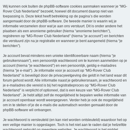
Wij kunnen ook buiten de phpBB-software cookies aanmaken wanneer je “MG-
Rover Club Nederland” bezoekt, hoewel dit document daarop niet van
toepassing is. Deze tekst heeft betrekking op de pagina’s die worden
aangemaakt door de phpBB-software. De tweede manier is waarin wij je
informatie verzamelen door wat je aan ons verstuurt. Dit is onder andere het
plaatsen als een anonieme gebruiker (hierna “anonieme berichten”),
registreren op “MG-Rover Club Nederland” (hierna “je account”) en berichten
die verstuurd zijn na je registratie en wanneer je bent aangemeld (hierna “je
berichten”).
Je account bevat minstens een unieke identificeerbare naam (hierna “je
gebruikersnaam”), een persoonlijk wachtwoord om te kunnen aanmelden op je
account (hierna “je wachtwoord”) en een persoonlijk, geldig e-mailadres
(hierna “je e-mail”). Je informatie voor je account op “MG-Rover Club
Nederland” is beveiligd door de privacywetgeving die geldt in het land waar dit
forum gehost wordt. Alle informatie naast je gebruikersnaam, je wachtwoord en
je e-mailadres die vereist is bij het registratieproces op “MG-Rover Club
Nederland” is verplicht of optioneel, dat is een keuze van “MG-Rover Club
Nederland”. Je hebt altijd zelf de mogelijkheid te bepalen welke informatie van
je account openbaar wordt weergegeven. Verder heb je ook de mogelijkheid
om in te stellen of je de e-mails die automatisch worden gemaakt door de
phpBB-software wil ontvangen.
Je wachtwoord is versleuteld (en kan niet worden ontsleuteld) waardoor het op
een veilige manier is opgeslagen. Toch is het niet aan te raden dat je hetzelfde
wachtwoord gebruikt op meerdere websites. Je wachtwoord is het middel