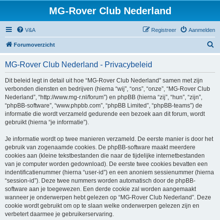
MG-Rover Club Nederland
V&A
Registreer
Aanmelden
Z
Forumoverzicht
o
MG-Rover Club Nederland - Privacybeleid
e
k
Dit beleid legt in detail uit hoe “MG-Rover Club Nederland” samen met zijn
verbonden diensten en bedrijven (hierna “wij”, “ons”, “onze”, “MG-Rover Club
Nederland”, “http://www.mg-r.nl/forum”) en phpBB (hierna “zij”, “hun”, “zijn”,
“phpBB-software”, “www.phpbb.com”, “phpBB Limited”, “phpBB-teams”) de
informatie die wordt verzameld gedurende een bezoek aan dit forum, wordt
gebruikt (hierna “je informatie”).
Je informatie wordt op twee manieren verzameld. De eerste manier is door het
gebruik van zogenaamde cookies. De phpBB-software maakt meerdere
cookies aan (kleine tekstbestanden die naar de tijdelijke internetbestanden
van je computer worden gedownload). De eerste twee cookies bevatten een
indentificatienummer (hierna “user-id”) en een anoniem sessienummer (hierna
“session-id”). Deze twee nummers worden automatisch door de phpBB-
software aan je toegewezen. Een derde cookie zal worden aangemaakt
wanneer je onderwerpen hebt gelezen op “MG-Rover Club Nederland”. Deze
cookie wordt gebruikt om op te slaan welke onderwerpen gelezen zijn en
verbetert daarmee je gebruikerservaring.