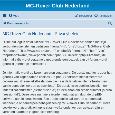
MG-Rover Club Nederland
V&A
Registreer
Aanmelden
Z
Forumoverzicht
o
MG-Rover Club Nederland - Privacybeleid
e
k
Dit beleid legt in detail uit hoe “MG-Rover Club Nederland” samen met zijn
verbonden diensten en bedrijven (hierna “wij”, “ons”, “onze”, “MG-Rover Club
Nederland”, “http://www.mg-r.nl/forum”) en phpBB (hierna “zij”, “hun”, “zijn”,
“phpBB-software”, “www.phpbb.com”, “phpBB Limited”, “phpBB-teams”) de
informatie die wordt verzameld gedurende een bezoek aan dit forum, wordt
gebruikt (hierna “je informatie”).
Je informatie wordt op twee manieren verzameld. De eerste manier is door het
gebruik van zogenaamde cookies. De phpBB-software maakt meerdere
cookies aan (kleine tekstbestanden die naar de tijdelijke internetbestanden
van je computer worden gedownload). De eerste twee cookies bevatten een
indentificatienummer (hierna “user-id”) en een anoniem sessienummer (hierna
“session-id”). Deze twee nummers worden automatisch door de phpBB-
software aan je toegewezen. Een derde cookie zal worden aangemaakt
wanneer je onderwerpen hebt gelezen op “MG-Rover Club Nederland”. Deze
cookie wordt gebruikt om op te slaan welke onderwerpen gelezen zijn en
verbetert daarmee je gebruikerservaring.