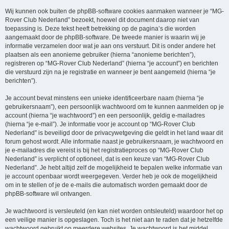
Wij kunnen ook buiten de phpBB-software cookies aanmaken wanneer je “MG-
Rover Club Nederland” bezoekt, hoewel dit document daarop niet van
toepassing is. Deze tekst heeft betrekking op de pagina’s die worden
aangemaakt door de phpBB-software. De tweede manier is waarin wij je
informatie verzamelen door wat je aan ons verstuurt. Dit is onder andere het
plaatsen als een anonieme gebruiker (hierna “anonieme berichten”),
registreren op “MG-Rover Club Nederland” (hierna “je account”) en berichten
die verstuurd zijn na je registratie en wanneer je bent aangemeld (hierna “je
berichten”).
Je account bevat minstens een unieke identificeerbare naam (hierna “je
gebruikersnaam”), een persoonlijk wachtwoord om te kunnen aanmelden op je
account (hierna “je wachtwoord”) en een persoonlijk, geldig e-mailadres
(hierna “je e-mail”). Je informatie voor je account op “MG-Rover Club
Nederland” is beveiligd door de privacywetgeving die geldt in het land waar dit
forum gehost wordt. Alle informatie naast je gebruikersnaam, je wachtwoord en
je e-mailadres die vereist is bij het registratieproces op “MG-Rover Club
Nederland” is verplicht of optioneel, dat is een keuze van “MG-Rover Club
Nederland”. Je hebt altijd zelf de mogelijkheid te bepalen welke informatie van
je account openbaar wordt weergegeven. Verder heb je ook de mogelijkheid
om in te stellen of je de e-mails die automatisch worden gemaakt door de
phpBB-software wil ontvangen.
Je wachtwoord is versleuteld (en kan niet worden ontsleuteld) waardoor het op
een veilige manier is opgeslagen. Toch is het niet aan te raden dat je hetzelfde
wachtwoord gebruikt op meerdere websites. Je wachtwoord is het middel