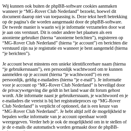
Wij kunnen ook buiten de phpBB-software cookies aanmaken
wanneer je “MG-Rover Club Nederland” bezoekt, hoewel dit
document daarop niet van toepassing is. Deze tekst heeft betrekking
op de pagina’s die worden aangemaakt door de phpBB-software.
De tweede manier is waarin wij je informatie verzamelen door wat
je aan ons verstuurt. Dit is onder andere het plaatsen als een
anonieme gebruiker (hierna “anonieme berichten”), registreren op
“MG-Rover Club Nederland” (hierna “je account”) en berichten die
verstuurd zijn na je registratie en wanneer je bent aangemeld (hierna
“je berichten”).
Je account bevat minstens een unieke identificeerbare naam (hierna
“je gebruikersnaam”), een persoonlijk wachtwoord om te kunnen
aanmelden op je account (hierna “je wachtwoord”) en een
persoonlijk, geldig e-mailadres (hierna “je e-mail”). Je informatie
voor je account op “MG-Rover Club Nederland” is beveiligd door
de privacywetgeving die geldt in het land waar dit forum gehost
wordt. Alle informatie naast je gebruikersnaam, je wachtwoord en je
e-mailadres die vereist is bij het registratieproces op “MG-Rover
Club Nederland” is verplicht of optioneel, dat is een keuze van
“MG-Rover Club Nederland”. Je hebt altijd zelf de mogelijkheid te
bepalen welke informatie van je account openbaar wordt
weergegeven. Verder heb je ook de mogelijkheid om in te stellen of
je de e-mails die automatisch worden gemaakt door de phpBB-