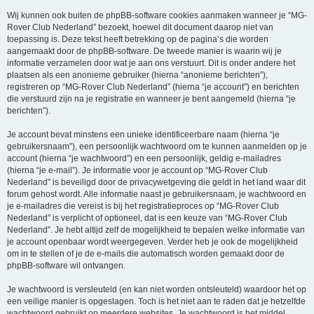
Wij kunnen ook buiten de phpBB-software cookies aanmaken wanneer je “MG-
Rover Club Nederland” bezoekt, hoewel dit document daarop niet van
toepassing is. Deze tekst heeft betrekking op de pagina’s die worden
aangemaakt door de phpBB-software. De tweede manier is waarin wij je
informatie verzamelen door wat je aan ons verstuurt. Dit is onder andere het
plaatsen als een anonieme gebruiker (hierna “anonieme berichten”),
registreren op “MG-Rover Club Nederland” (hierna “je account”) en berichten
die verstuurd zijn na je registratie en wanneer je bent aangemeld (hierna “je
berichten”).
Je account bevat minstens een unieke identificeerbare naam (hierna “je
gebruikersnaam”), een persoonlijk wachtwoord om te kunnen aanmelden op je
account (hierna “je wachtwoord”) en een persoonlijk, geldig e-mailadres
(hierna “je e-mail”). Je informatie voor je account op “MG-Rover Club
Nederland” is beveiligd door de privacywetgeving die geldt in het land waar dit
forum gehost wordt. Alle informatie naast je gebruikersnaam, je wachtwoord en
je e-mailadres die vereist is bij het registratieproces op “MG-Rover Club
Nederland” is verplicht of optioneel, dat is een keuze van “MG-Rover Club
Nederland”. Je hebt altijd zelf de mogelijkheid te bepalen welke informatie van
je account openbaar wordt weergegeven. Verder heb je ook de mogelijkheid
om in te stellen of je de e-mails die automatisch worden gemaakt door de
phpBB-software wil ontvangen.
Je wachtwoord is versleuteld (en kan niet worden ontsleuteld) waardoor het op
een veilige manier is opgeslagen. Toch is het niet aan te raden dat je hetzelfde
wachtwoord gebruikt op meerdere websites. Je wachtwoord is het middel