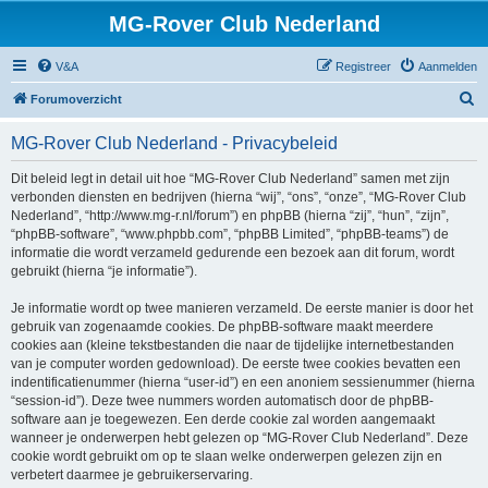
MG-Rover Club Nederland
V&A
Registreer
Aanmelden
Z
Forumoverzicht
o
MG-Rover Club Nederland - Privacybeleid
e
k
Dit beleid legt in detail uit hoe “MG-Rover Club Nederland” samen met zijn
verbonden diensten en bedrijven (hierna “wij”, “ons”, “onze”, “MG-Rover Club
Nederland”, “http://www.mg-r.nl/forum”) en phpBB (hierna “zij”, “hun”, “zijn”,
“phpBB-software”, “www.phpbb.com”, “phpBB Limited”, “phpBB-teams”) de
informatie die wordt verzameld gedurende een bezoek aan dit forum, wordt
gebruikt (hierna “je informatie”).
Je informatie wordt op twee manieren verzameld. De eerste manier is door het
gebruik van zogenaamde cookies. De phpBB-software maakt meerdere
cookies aan (kleine tekstbestanden die naar de tijdelijke internetbestanden
van je computer worden gedownload). De eerste twee cookies bevatten een
indentificatienummer (hierna “user-id”) en een anoniem sessienummer (hierna
“session-id”). Deze twee nummers worden automatisch door de phpBB-
software aan je toegewezen. Een derde cookie zal worden aangemaakt
wanneer je onderwerpen hebt gelezen op “MG-Rover Club Nederland”. Deze
cookie wordt gebruikt om op te slaan welke onderwerpen gelezen zijn en
verbetert daarmee je gebruikerservaring.