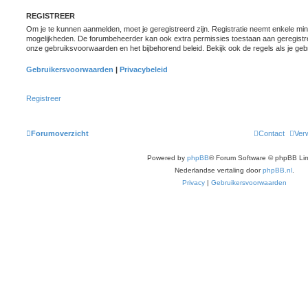
REGISTREER
Om je te kunnen aanmelden, moet je geregistreerd zijn. Registratie neemt enkele minu
mogelijkheden. De forumbeheerder kan ook extra permissies toestaan aan geregistre
onze gebruiksvoorwaarden en het bijbehorend beleid. Bekijk ook de regels als je geb
Gebruikersvoorwaarden
|
Privacybeleid
Registreer
Forumoverzicht
Contact
Verw
Powered by
phpBB
® Forum Software © phpBB Lim
Nederlandse vertaling door
phpBB.nl
.
Privacy
|
Gebruikersvoorwaarden