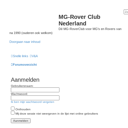
MG-Rover Club
Nederland
Dé MG-RoverClub voor MG's en Rovers van
na 1990 (ouderen ook welkom)
Doorgaan naar inhoud
Snelle links
V&A
Forumoverzicht
Aanmelden
Gebruikersnaam:
Wachtwoord:
Ik ben mijn wachtwoord vergeten
Onthouden
Mij deze sessie niet weergeven in de lijst met online gebruikers