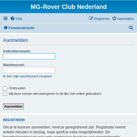
MG-Rover Club Nederland
V&A
Registreer
Aanmelden
Z
Forumoverzicht
o
Aanmelden
e
k
Gebruikersnaam:
Wachtwoord:
Ik ben mijn wachtwoord vergeten
Onthouden
Mij deze sessie niet weergeven in de lijst met online gebruikers
REGISTREER
Om je te kunnen aanmelden, moet je geregistreerd zijn. Registratie neemt
enkele minuten in beslag, maar geeft je extra mogelijkheden. De
forumbeheerder kan ook extra permissies toestaan aan geregistreerde