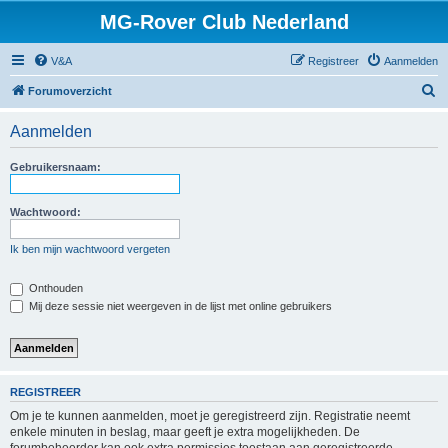
MG-Rover Club Nederland
V&A
Registreer
Aanmelden
Z
Forumoverzicht
o
Aanmelden
e
k
Gebruikersnaam:
Wachtwoord:
Ik ben mijn wachtwoord vergeten
Onthouden
Mij deze sessie niet weergeven in de lijst met online gebruikers
REGISTREER
Om je te kunnen aanmelden, moet je geregistreerd zijn. Registratie neemt
enkele minuten in beslag, maar geeft je extra mogelijkheden. De
forumbeheerder kan ook extra permissies toestaan aan geregistreerde