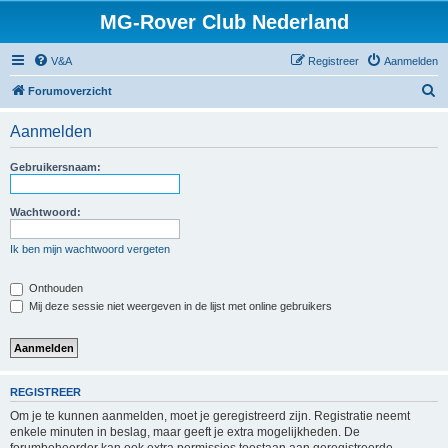
MG-Rover Club Nederland
V&A
Registreer
Aanmelden
Z
Forumoverzicht
o
Aanmelden
e
k
Gebruikersnaam:
Wachtwoord:
Ik ben mijn wachtwoord vergeten
Onthouden
Mij deze sessie niet weergeven in de lijst met online gebruikers
REGISTREER
Om je te kunnen aanmelden, moet je geregistreerd zijn. Registratie neemt
enkele minuten in beslag, maar geeft je extra mogelijkheden. De
forumbeheerder kan ook extra permissies toestaan aan geregistreerde