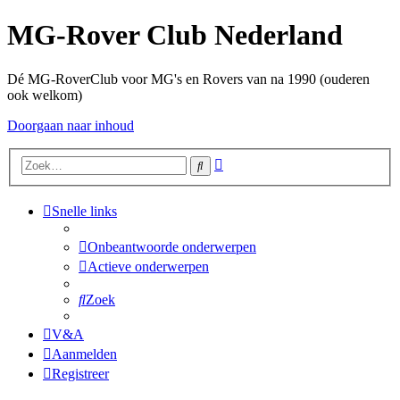
MG-Rover Club Nederland
Dé MG-RoverClub voor MG's en Rovers van na 1990 (ouderen
ook welkom)
Doorgaan naar inhoud
Uitgebreid
Zoek
zoeken
Snelle links
Onbeantwoorde onderwerpen
Actieve onderwerpen
Zoek
V&A
Aanmelden
Registreer