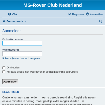
MG-Rover Club Nederland
V&A
Registreer
Aanmelden
Z
Forumoverzicht
o
Aanmelden
e
k
Gebruikersnaam:
Wachtwoord:
Ik ben mijn wachtwoord vergeten
Onthouden
Mij deze sessie niet weergeven in de lijst met online gebruikers
REGISTREER
Om je te kunnen aanmelden, moet je geregistreerd zijn. Registratie neemt
enkele minuten in beslag, maar geeft je extra mogelijkheden. De
forumbeheerder kan ook extra permissies toestaan aan geregistreerde