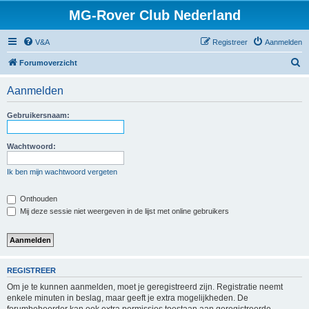
MG-Rover Club Nederland
V&A
Registreer
Aanmelden
Z
Forumoverzicht
o
Aanmelden
e
k
Gebruikersnaam:
Wachtwoord:
Ik ben mijn wachtwoord vergeten
Onthouden
Mij deze sessie niet weergeven in de lijst met online gebruikers
REGISTREER
Om je te kunnen aanmelden, moet je geregistreerd zijn. Registratie neemt
enkele minuten in beslag, maar geeft je extra mogelijkheden. De
forumbeheerder kan ook extra permissies toestaan aan geregistreerde