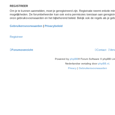
REGISTREER
Om je te kunnen aanmelden, moet je geregistreerd zijn. Registratie neemt enkele minu
mogelijkheden. De forumbeheerder kan ook extra permissies toestaan aan geregistre
onze gebruiksvoorwaarden en het bijbehorend beleid. Bekijk ook de regels als je geb
Gebruikersvoorwaarden
|
Privacybeleid
Registreer
Forumoverzicht
Contact
Verw
Powered by
phpBB
® Forum Software © phpBB Lim
Nederlandse vertaling door
phpBB.nl
.
Privacy
|
Gebruikersvoorwaarden