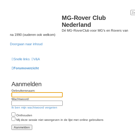
MG-Rover Club
Nederland
Dé MG-RoverClub voor MG's en Rovers van
na 1990 (ouderen ook welkom)
Doorgaan naar inhoud
Snelle links
V&A
Forumoverzicht
Aanmelden
Gebruikersnaam:
Wachtwoord:
Ik ben mijn wachtwoord vergeten
Onthouden
Mij deze sessie niet weergeven in de lijst met online gebruikers