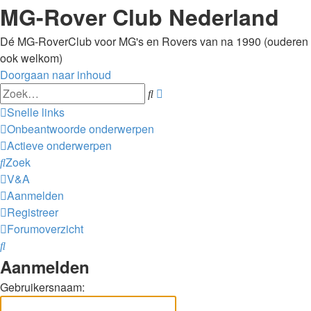
MG-Rover Club Nederland
Dé MG-RoverClub voor MG's en Rovers van na 1990 (ouderen
ook welkom)
Doorgaan naar inhoud
Uitgebreid
Zoek
zoeken
Snelle links
Onbeantwoorde onderwerpen
Actieve onderwerpen
Zoek
V&A
Aanmelden
Registreer
Forumoverzicht
Zoek
Aanmelden
Gebruikersnaam: