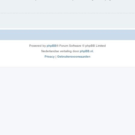
Powered by
phpBB
® Forum Software © phpBB Limited
Nederlandse vertaling door
phpBB.nl
.
Privacy
|
Gebruikersvoorwaarden