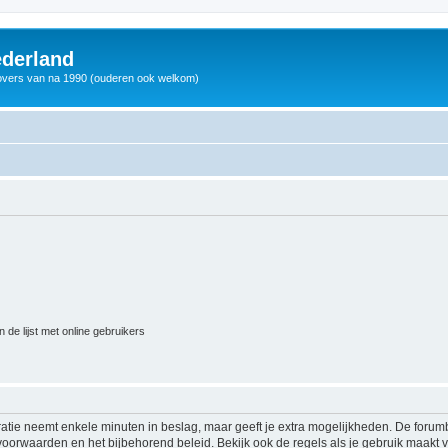
derland
vers van na 1990 (ouderen ook welkom)
 de lijst met online gebruikers
ratie neemt enkele minuten in beslag, maar geeft je extra mogelijkheden. De foru
voorwaarden en het bijbehorend beleid. Bekijk ook de regels als je gebruik maakt v