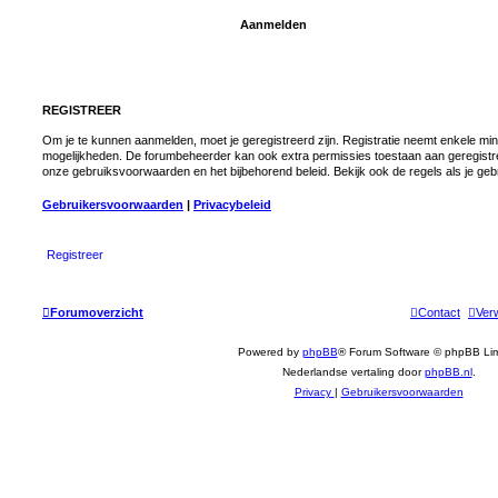
REGISTREER
Om je te kunnen aanmelden, moet je geregistreerd zijn. Registratie neemt enkele minu
mogelijkheden. De forumbeheerder kan ook extra permissies toestaan aan geregistre
onze gebruiksvoorwaarden en het bijbehorend beleid. Bekijk ook de regels als je geb
Gebruikersvoorwaarden
|
Privacybeleid
Registreer
Forumoverzicht
Contact
Verw
Powered by
phpBB
® Forum Software © phpBB Lim
Nederlandse vertaling door
phpBB.nl
.
Privacy
|
Gebruikersvoorwaarden