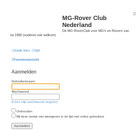
MG-Rover Club
Nederland
Dé MG-RoverClub voor MG's en Rovers van
na 1990 (ouderen ook welkom)
Snelle links
V&A
Forumoverzicht
Aanmelden
Gebruikersnaam:
Wachtwoord:
Ik ben mijn wachtwoord vergeten
Onthouden
Mij deze sessie niet weergeven in de lijst met online gebruikers