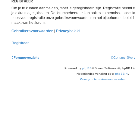
REGISTREER
Om je te kunnen aanmelden, moet je geregistreerd zijn. Registratie neemt 
je extra mogelijkheden. De forumbeheerder kan ook extra permissies toest
Lees voor registratie onze gebruiksvoorwaarden en het bijbehorend beleid. 
maakt van het forum.
Gebruikersvoorwaarden
|
Privacybeleid
Registreer
Forumoverzicht
Contact
Verw
Powered by
phpBB
® Forum Software © phpBB Lim
Nederlandse vertaling door
phpBB.nl
.
Privacy
|
Gebruikersvoorwaarden