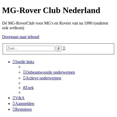
MG-Rover Club Nederland
Dé MG-RoverClub voor MG's en Rovers van na 1990 (ouderen
ook welkom)
Doorgaan naar inhoud
Uitgebreid
Zoek
zoeken
Snelle links
Onbeantwoorde onderwerpen
Actieve onderwerpen
Zoek
V&A
Aanmelden
Registreer