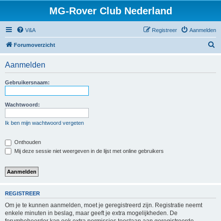
MG-Rover Club Nederland
V&A
Registreer
Aanmelden
Z
Forumoverzicht
o
Aanmelden
e
k
Gebruikersnaam:
Wachtwoord:
Ik ben mijn wachtwoord vergeten
Onthouden
Mij deze sessie niet weergeven in de lijst met online gebruikers
REGISTREER
Om je te kunnen aanmelden, moet je geregistreerd zijn. Registratie neemt
enkele minuten in beslag, maar geeft je extra mogelijkheden. De
forumbeheerder kan ook extra permissies toestaan aan geregistreerde