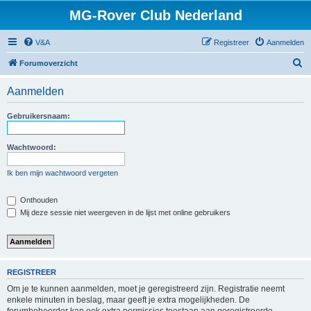
MG-Rover Club Nederland
V&A
Registreer
Aanmelden
Z
Forumoverzicht
o
Aanmelden
e
k
Gebruikersnaam:
Wachtwoord:
Ik ben mijn wachtwoord vergeten
Onthouden
Mij deze sessie niet weergeven in de lijst met online gebruikers
REGISTREER
Om je te kunnen aanmelden, moet je geregistreerd zijn. Registratie neemt
enkele minuten in beslag, maar geeft je extra mogelijkheden. De
forumbeheerder kan ook extra permissies toestaan aan geregistreerde