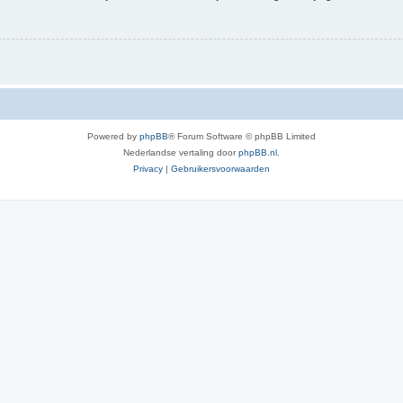
Powered by
phpBB
® Forum Software © phpBB Limited
Nederlandse vertaling door
phpBB.nl
.
Privacy
|
Gebruikersvoorwaarden