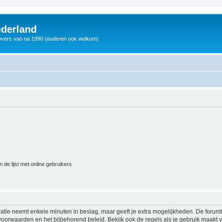
derland
vers van na 1990 (ouderen ook welkom)
 de lijst met online gebruikers
ratie neemt enkele minuten in beslag, maar geeft je extra mogelijkheden. De foru
voorwaarden en het bijbehorend beleid. Bekijk ook de regels als je gebruik maakt v