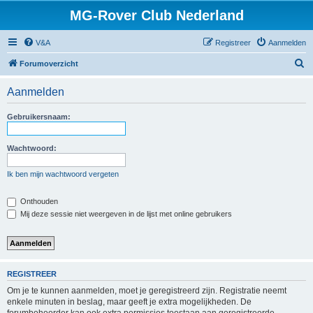
MG-Rover Club Nederland
V&A
Registreer
Aanmelden
Z
Forumoverzicht
o
Aanmelden
e
k
Gebruikersnaam:
Wachtwoord:
Ik ben mijn wachtwoord vergeten
Onthouden
Mij deze sessie niet weergeven in de lijst met online gebruikers
REGISTREER
Om je te kunnen aanmelden, moet je geregistreerd zijn. Registratie neemt
enkele minuten in beslag, maar geeft je extra mogelijkheden. De
forumbeheerder kan ook extra permissies toestaan aan geregistreerde