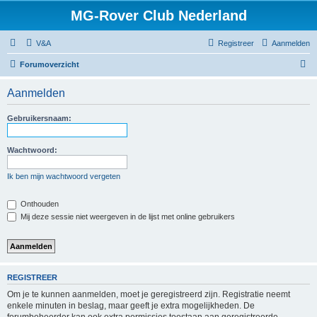
MG-Rover Club Nederland
V&A
Registreer
Aanmelden
Z
Forumoverzicht
o
Aanmelden
e
k
Gebruikersnaam:
Wachtwoord:
Ik ben mijn wachtwoord vergeten
Onthouden
Mij deze sessie niet weergeven in de lijst met online gebruikers
REGISTREER
Om je te kunnen aanmelden, moet je geregistreerd zijn. Registratie neemt
enkele minuten in beslag, maar geeft je extra mogelijkheden. De
forumbeheerder kan ook extra permissies toestaan aan geregistreerde