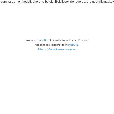
voorwaarden en het bijbehorend beleid. Bekijk ook de regels als je gebruik maakt v
Powered by
phpBB
® Forum Software © phpBB Limited
Nederlandse vertaling door
phpBB.nl
.
Privacy
|
Gebruikersvoorwaarden