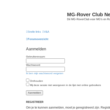
MG-Rover Club Ne
Dé MG-RoverClub voor MG's en Ro
Snelle links
V&A
Forumoverzicht
Aanmelden
Gebruikersnaam:
Wachtwoord:
Ik ben mijn wachtwoord vergeten
Onthouden
Mij deze sessie niet weergeven in de lijst met online gebruikers
REGISTREER
Om je te kunnen aanmelden, moet je geregistreerd zijn. Regist