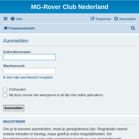
MG-Rover Club Nederland
V&A
Registreer
Aanmelden
Z
Forumoverzicht
o
Aanmelden
e
k
Gebruikersnaam:
Wachtwoord:
Ik ben mijn wachtwoord vergeten
Onthouden
Mij deze sessie niet weergeven in de lijst met online gebruikers
REGISTREER
Om je te kunnen aanmelden, moet je geregistreerd zijn. Registratie neemt
enkele minuten in beslag, maar geeft je extra mogelijkheden. De
forumbeheerder kan ook extra permissies toestaan aan geregistreerde