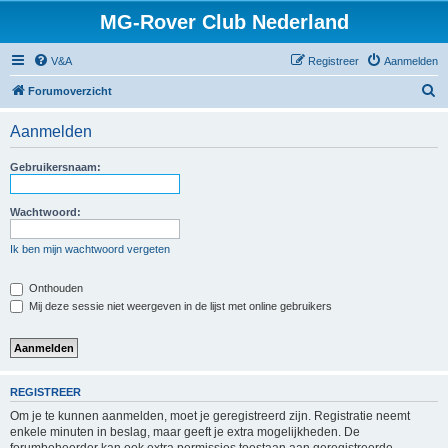
MG-Rover Club Nederland
V&A
Registreer
Aanmelden
Z
Forumoverzicht
o
Aanmelden
e
k
Gebruikersnaam:
Wachtwoord:
Ik ben mijn wachtwoord vergeten
Onthouden
Mij deze sessie niet weergeven in de lijst met online gebruikers
REGISTREER
Om je te kunnen aanmelden, moet je geregistreerd zijn. Registratie neemt
enkele minuten in beslag, maar geeft je extra mogelijkheden. De
forumbeheerder kan ook extra permissies toestaan aan geregistreerde