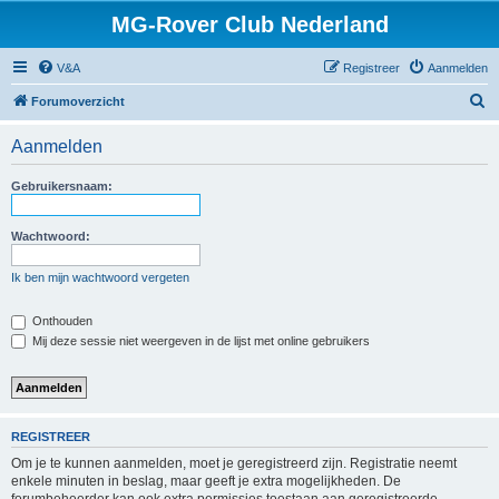
MG-Rover Club Nederland
V&A
Registreer
Aanmelden
Z
Forumoverzicht
o
Aanmelden
e
k
Gebruikersnaam:
Wachtwoord:
Ik ben mijn wachtwoord vergeten
Onthouden
Mij deze sessie niet weergeven in de lijst met online gebruikers
REGISTREER
Om je te kunnen aanmelden, moet je geregistreerd zijn. Registratie neemt
enkele minuten in beslag, maar geeft je extra mogelijkheden. De
forumbeheerder kan ook extra permissies toestaan aan geregistreerde