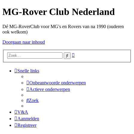
MG-Rover Club Nederland
Dé MG-RoverClub voor MG's en Rovers van na 1990 (ouderen
ook welkom)
Doorgaan naar inhoud
Uitgebreid
Zoek
zoeken
Snelle links
Onbeantwoorde onderwerpen
Actieve onderwerpen
Zoek
V&A
Aanmelden
Registreer