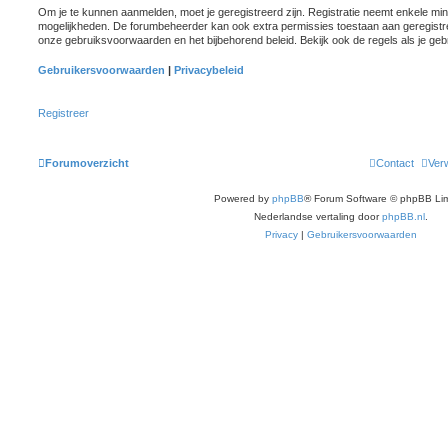
Om je te kunnen aanmelden, moet je geregistreerd zijn. Registratie neemt enkele minu
mogelijkheden. De forumbeheerder kan ook extra permissies toestaan aan geregistre
onze gebruiksvoorwaarden en het bijbehorend beleid. Bekijk ook de regels als je geb
Gebruikersvoorwaarden
|
Privacybeleid
Registreer
Forumoverzicht
Contact
Verw
Powered by
phpBB
® Forum Software © phpBB Lim
Nederlandse vertaling door
phpBB.nl
.
Privacy
|
Gebruikersvoorwaarden