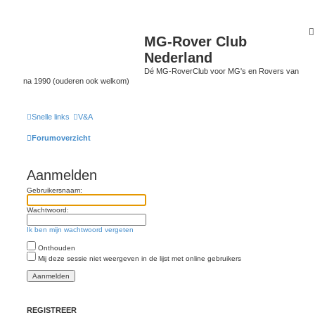
MG-Rover Club
Nederland
Dé MG-RoverClub voor MG's en Rovers van
na 1990 (ouderen ook welkom)
Snelle links
V&A
Forumoverzicht
Aanmelden
Gebruikersnaam:
Wachtwoord:
Ik ben mijn wachtwoord vergeten
Onthouden
Mij deze sessie niet weergeven in de lijst met online gebruikers
REGISTREER