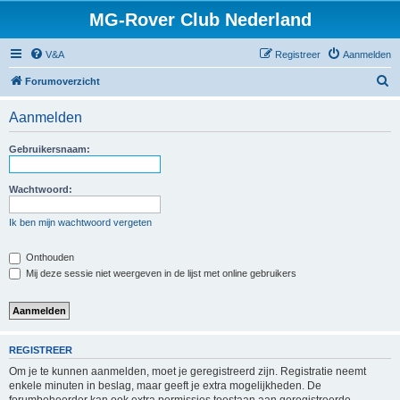
MG-Rover Club Nederland
V&A
Registreer
Aanmelden
Z
Forumoverzicht
o
Aanmelden
e
k
Gebruikersnaam:
Wachtwoord:
Ik ben mijn wachtwoord vergeten
Onthouden
Mij deze sessie niet weergeven in de lijst met online gebruikers
REGISTREER
Om je te kunnen aanmelden, moet je geregistreerd zijn. Registratie neemt
enkele minuten in beslag, maar geeft je extra mogelijkheden. De
forumbeheerder kan ook extra permissies toestaan aan geregistreerde